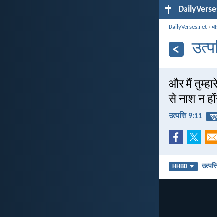
DailyVerse
DailyVerses.net
›
बा
उत्प
और मैं तुम्
से नाश न हो
उत्पत्ति 9:11
सुर
उत्पत्त
HHBD