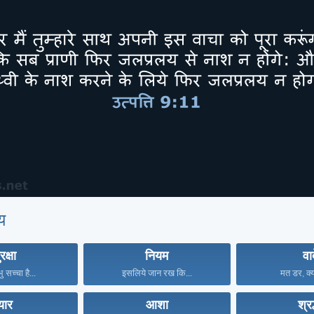
य
रक्षा
नियम
वा
भु सच्चा है...
इसलिये जान रख कि...
मत डर, क्यो
्यार
आशा
श्रद