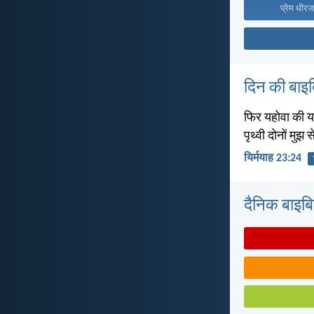
प्रेम धीरज
दिन की बाइ
फिर यहोवा की यह 
पृथ्वी दोनों मुझ से
यिर्मयाह 23:24
दैनिक बाइबिल 