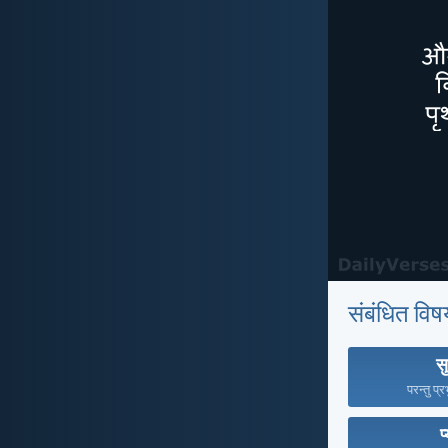
संबंधित विष
सु
परन्तु प्र
प