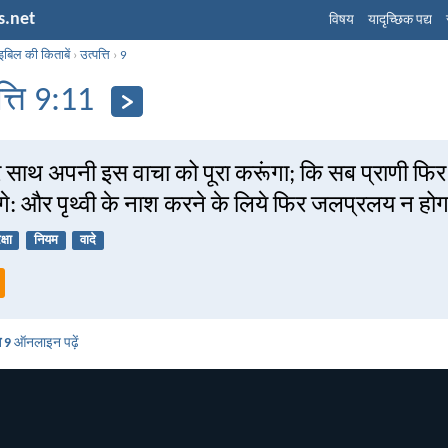
s.net
विषय
यादृच्छिक पद्य
इबिल की किताबें
›
उत्पत्ति
›
9
त्ति 9:11
हारे साथ अपनी इस वाचा को पूरा करूंगा; कि सब प्राणी 
ंगे: और पृथ्वी के नाश करने के लिये फिर जलप्रलय न हो
क्षा
नियम
वादे
ि 9
ऑनलाइन पढ़ें