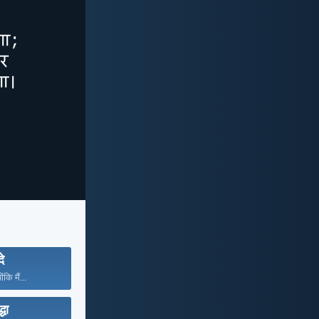
दे
ंकि मैं...
्धा