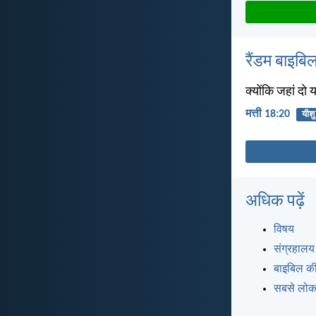
रैंडम बाइबिल
क्योंकि जहां दो य
मत्ती 18:20
यीशु
अधिक पढ़ें
विषय
संग्रहालय
बाइबिल की
सबसे लोकप