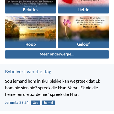
Beloftes
Liefde
Hoop
Geloof
Meer onderwerpe...
Bybelvers van die dag
Sou iemand hom in skuilplekke kan wegsteek dat Ek
hom nie sien nie? spreek die H
ere
. Vervul Ek nie die
hemel en die aarde nie? spreek die H
ere
.
Jeremia 23:24
God
hemel