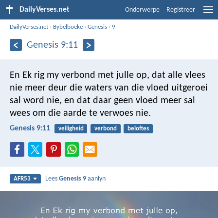
DailyVerses.net
Onderwerpe
Registreer
DailyVerses.net
›
Bybelboeke
›
Genesis
›
9
Genesis 9:11
En Ek rig my verbond met julle op, dat alle vlees
nie meer deur die waters van die vloed uitgeroei
sal word nie, en dat daar geen vloed meer sal
wees om die aarde te verwoes nie.
Genesis 9:11
veiligheid
verbond
beloftes
Lees
Genesis 9
aanlyn
AFR53