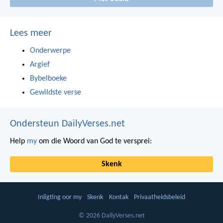
Lees meer
Onderwerpe
Argief
Bybelboeke
Gewildste verse
Ondersteun DailyVerses.net
Help
my
om die Woord van God te versprei:
Skenk
Inligting oor my
Skenk
Kontak
Privaatheidsbeleid
© 2026 DailyVerses.net