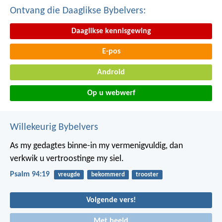
Ontvang die Daaglikse Bybelvers:
Daaglikse kennisgewing
E-pos
Android
Op u webwerf
Willekeurig Bybelvers
As my gedagtes binne-in my vermenigvuldig,
dan
verkwik u vertroostinge my siel.
Psalm 94:19
vreugde
bekommerd
trooster
Volgende vers!
Met beeld