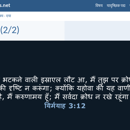
s.net
विषय
यादृच्छिक पद्य
िषय
›
दया
 (2/2)