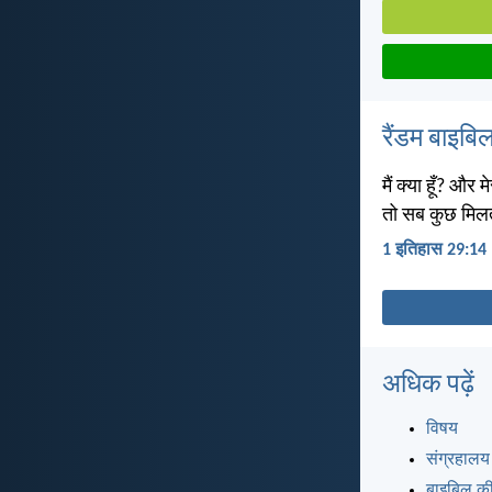
रैंडम बाइबिल
मैं क्या हूँ? और
तो सब कुछ मिलता
1 इतिहास 29:14
अधिक पढ़ें
विषय
संग्रहालय
बाइबिल की