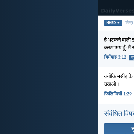
HHBD
पवित्र
हे भटकने वाली इस
करुणामय हूँ; मैं
यिर्मयाह 3:12
क
क्योंकि मसीह क
उठाओ।
फिलिप्पियों 1:29
संबंधित विष
स