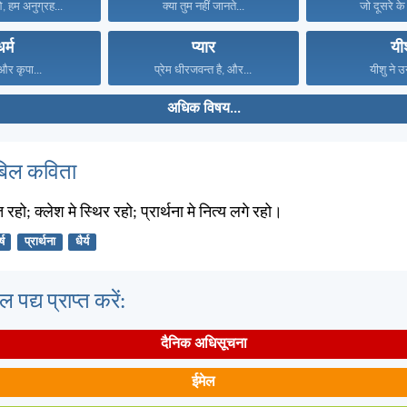
 हम अनुग्रह...
क्या तुम नहीं जानते...
जो दूसरे के
धर्म
प्यार
यी
 और कृपा...
प्रेम धीरजवन्त है, और...
यीशु ने उ
अधिक विषय...
बिल कविता
हो; क्लेश मे स्थिर रहो; प्रार्थना मे नित्य लगे रहो।
्ष
प्रार्थना
धैर्य
पद्य प्राप्त करें:
दैनिक अधिसूचना
ईमेल