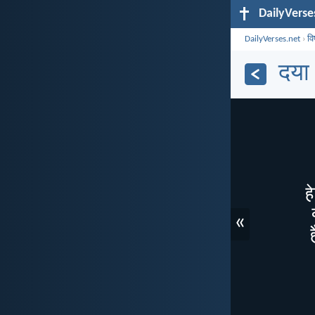
DailyVerse
DailyVerses.net
›
व
दया
«