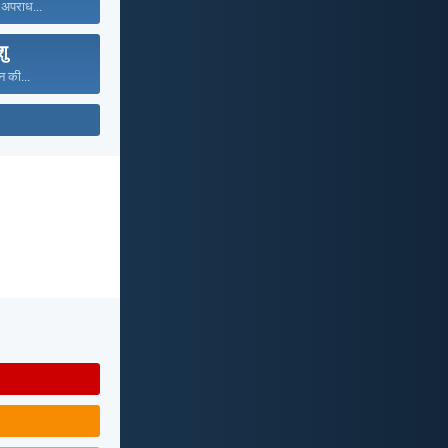
 अपराध...
शु
न की...