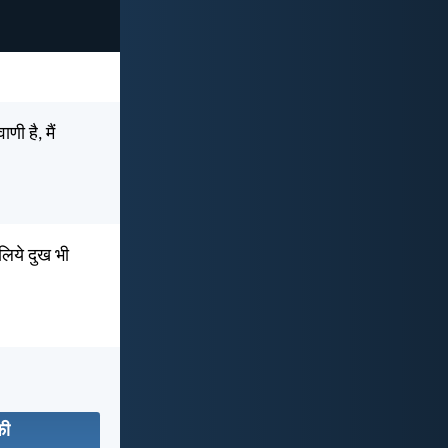
ी है, मैं
लिये दुख भी
फी