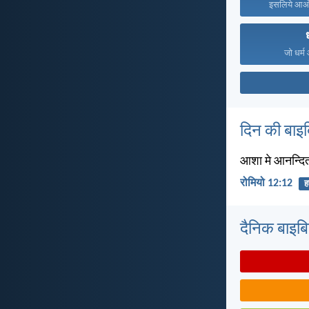
इसलिये आओ,
जो धर्म
दिन की बाइ
आशा मे आनन्दित र
रोमियो 12:12
हर
दैनिक बाइबिल 