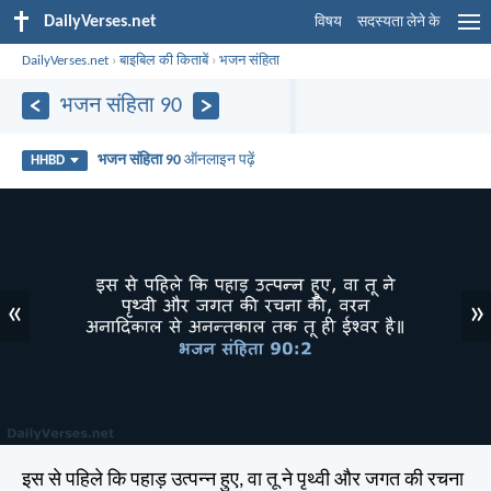
DailyVerses.net
विषय
सदस्यता लेने के
DailyVerses.net
›
बाइबिल की किताबें
›
भजन संहिता
भजन संहिता 90
भजन संहिता 90
ऑनलाइन पढ़ें
HHBD
«
»
इस से पहिले कि पहाड़ उत्पन्न हुए, वा तू ने पृथ्वी और जगत की रचना