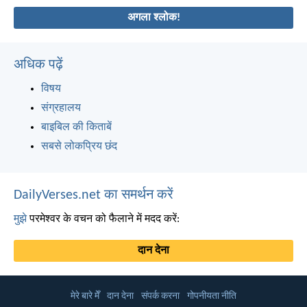
अगला श्लोक!
अधिक पढ़ें
विषय
संग्रहालय
बाइबिल की किताबें
सबसे लोकप्रिय छंद
DailyVerses.net का समर्थन करें
मुझे
परमेश्वर के वचन को फैलाने में मदद करें:
दान देना
मेरे बारे मेँ
दान देना
संपर्क करना
गोपनीयता नीति