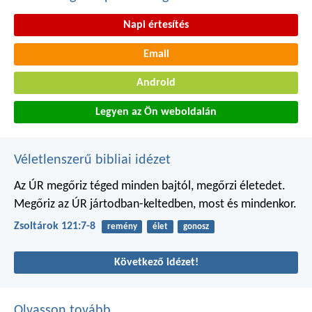
Napi értesítés
Email
Android
Legyen az Ön weboldalán
Véletlenszerű bibliai idézet
Az ÚR megőriz téged minden bajtól,
megőrzi életedet.
Megőriz az ÚR jártodban-keltedben,
most és mindenkor.
Zsoltárok 121:7-8
remény
élet
gonosz
Következő idézet!
Olvasson tovább