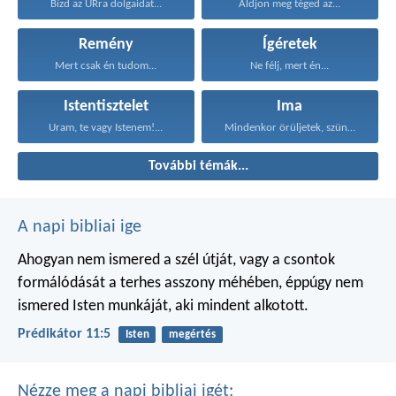
Bízd az ÚRra dolgaidat...
Áldjon meg téged az...
Remény
Ígéretek
Mert csak én tudom...
Ne félj, mert én...
Istentisztelet
Ima
Uram, te vagy Istenem!...
Mindenkor örüljetek, szüntelenül imádkozzatok...
További témák...
A napi bibliai ige
Ahogyan nem ismered a szél útját,
vagy a csontok
formálódását
a terhes asszony méhében,
éppúgy nem
ismered Isten munkáját,
aki mindent alkotott.
Prédikátor 11:5
Isten
megértés
Nézze meg a napi bibliai igét: