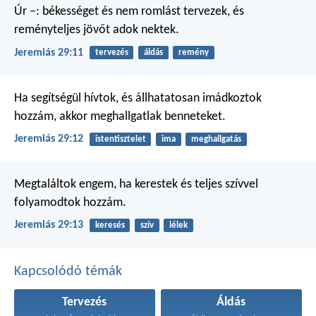
Úr –: békességet és nem romlást tervezek, és
reményteljes jövőt adok nektek.
Jeremiás 29:11
tervezés
áldás
remény
Ha segítségül hívtok, és állhatatosan imádkoztok
hozzám, akkor meghallgatlak benneteket.
Jeremiás 29:12
istentisztelet
ima
meghallgatás
Megtaláltok engem, ha kerestek és teljes szívvel
folyamodtok hozzám.
Jeremiás 29:13
keresés
szív
lélek
Kapcsolódó témák
Tervezés
Áldás