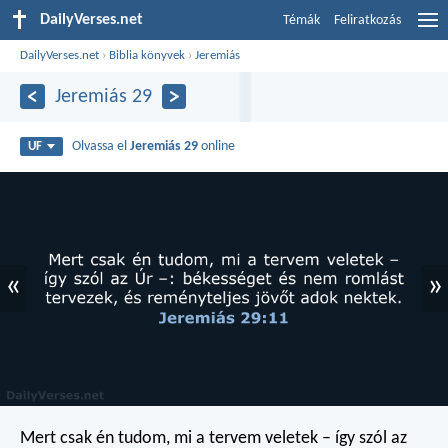
DailyVerses.net
Témák
Feliratkozás
DailyVerses.net
›
Biblia könyvek
›
Jeremiás
Jeremiás 29
Olvassa el
Jeremiás 29
online
UF
«
»
Mert csak én tudom, mi a tervem veletek – így szól az