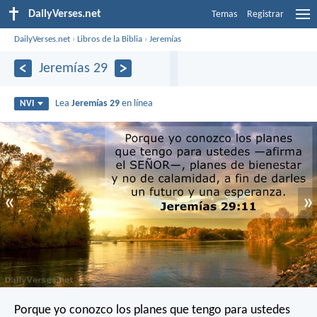
DailyVerses.net
Temas
Registrar
DailyVerses.net
›
Libros de la Biblia
›
Jeremías
Jeremías 29
Lea
Jeremías 29
en línea
NVI
«
»
Porque yo conozco los planes que tengo para ustedes