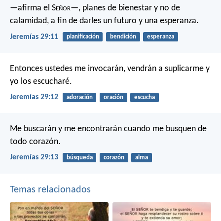
—afirma el S
eñor
—, planes de bienestar y no de
calamidad, a fin de darles un futuro y una esperanza.
Jeremías 29:11
planificación
bendición
esperanza
Entonces ustedes me invocarán, vendrán a suplicarme y
yo los escucharé.
Jeremías 29:12
adoración
oración
escucha
Me buscarán y me encontrarán cuando me busquen de
todo corazón.
Jeremías 29:13
búsqueda
corazón
alma
Temas relacionados