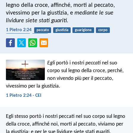
legno della croce, affinché, morti al peccato,
vivessimo per la giustizia, e
mediante le sue
lividure siete stati guariti.
1 Pietro 2:24
peccato
giustizia
guarigione
corpo
crocifissione
pasqua
Egli
portò i nostri
peccati
nel suo
corpo sul legno della croce, perché,
non vivendo più per il peccato,
vivessimo per la giustizia.
1 Pietro 2:24 - CEI
Egli stesso portò i nostri peccati nel suo corpo sul legno
della croce, affinché noi, morti al peccato, viviamo per
la giustizia; e per le sue lividure siete stati guariti.