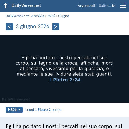
DailyVerses.net
Argomenti
Sottoscrivi
DailyVerses.net
›
Archivio
›
2026
›
Giugno
3 giugno 2026
Leggi
1 Pietro 2
online
NR06
Egli ha portato i nostri peccati nel suo corpo, sul