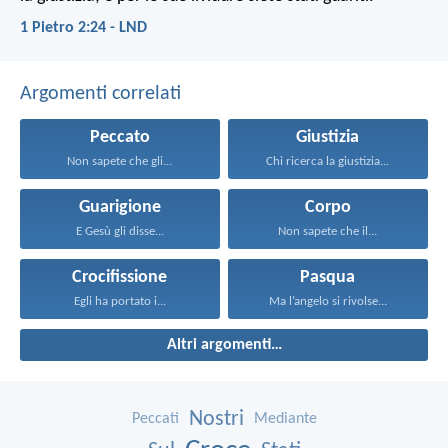
1 Pietro 2:24 - LND
Argomenti correlati
Peccato
Giustizia
Non sapete che gli...
Chi ricerca la giustizia...
Guarigione
Corpo
E Gesù gli disse...
Non sapete che il...
Crocifissione
Pasqua
Egli ha portato i...
Ma l’angelo si rivolse...
Altri argomenti…
Nostri
Peccati
Mediante