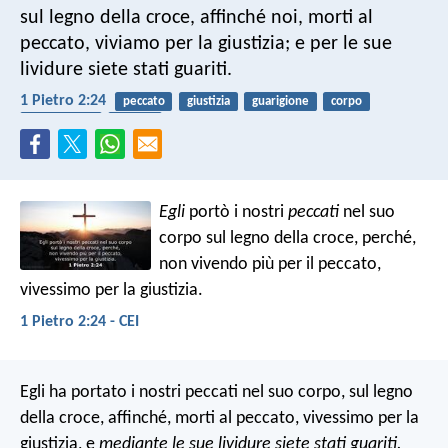
sul legno della croce, affinché noi, morti al
peccato, viviamo per la giustizia; e per le sue
lividure siete stati guariti.
1 Pietro 2:24
peccato
giustizia
guarigione
corpo
crocifissione
pasqua
Egli
portò i nostri
peccati
nel suo
corpo sul legno della croce, perché,
non vivendo più per il peccato,
vivessimo per la giustizia.
1 Pietro 2:24 - CEI
Egli ha portato i nostri peccati nel suo corpo, sul legno
della croce, affinché, morti al peccato, vivessimo per la
giustizia, e
mediante le sue lividure siete stati guariti.