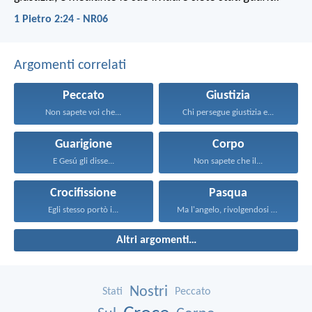
1 Pietro 2:24 - NR06
Argomenti correlati
Peccato
Giustizia
Non sapete voi che...
Chi persegue giustizia e...
Guarigione
Corpo
E Gesú gli disse...
Non sapete che il...
Crocifissione
Pasqua
Egli stesso portò i...
Ma l'angelo, rivolgendosi alle...
Altri argomenti…
Nostri
Stati
Peccato