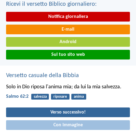
Ricevi il versetto Biblico giornaliero:
Notifica giornaliera
E-mail
Android
Sul tuo sito web
Versetto casuale della Bibbia
Solo in Dio riposa l'anima mia;
da lui la mia salvezza.
Salmo 62:2
salvezza
riposare
anima
Verso successivo!
Con immagine