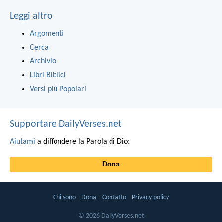
Leggi altro
Argomenti
Cerca
Archivio
Libri Biblici
Versi più Popolari
Supportare DailyVerses.net
Aiutami
a diffondere la Parola di Dio:
Dona
Chi sono
Dona
Contatto
Privacy policy
© 2026 DailyVerses.net