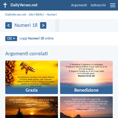
DailyVerses.net
Argomenti
Sottoscrivi
DailyVerses.net
›
Libri Biblici
›
Numeri
Numeri 18
Leggi
Numeri 18
online
CEI
Argomenti correlati
Grazia
Benedizione