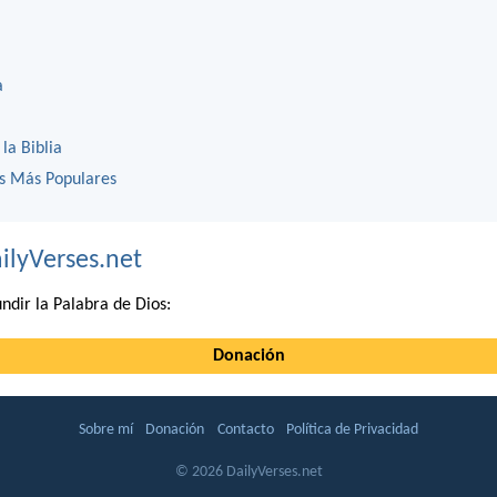
a
 la Biblia
os Más Populares
ilyVerses.net
ndir la Palabra de Dios:
Donación
Sobre mí
Donación
Contacto
Política de Privacidad
© 2026 DailyVerses.net