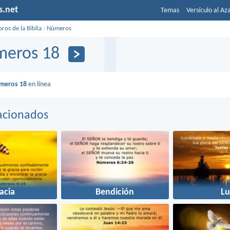
s.net
Temas
Versículo al Az
bros de la Biblia
›
Números
eros 18
meros 18
en línea
acionados
acia
Bendición
Lu