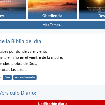
Ley
Obediencia
Des
Más Temas...
de la Biblia del día
abes por dónde va el viento
rma el niño en el vientre de la madre,
ndes la obra de Dios,
 todas las cosas.
5
Dios
entendimiento
Versículo Diario:
Notificación diaria