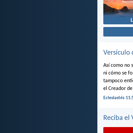
Versículo 
Así como no s
ni cómo se fo
tampoco entie
el Creador de
Eclesiastés 11:
Reciba el 