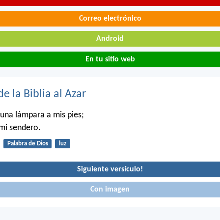
Correo electrónico
Android
En tu sitio web
de la Biblia al Azar
 una lámpara a mis pies;
 mi sendero.
Palabra de Dios
luz
Siguiente versículo!
Con imagen