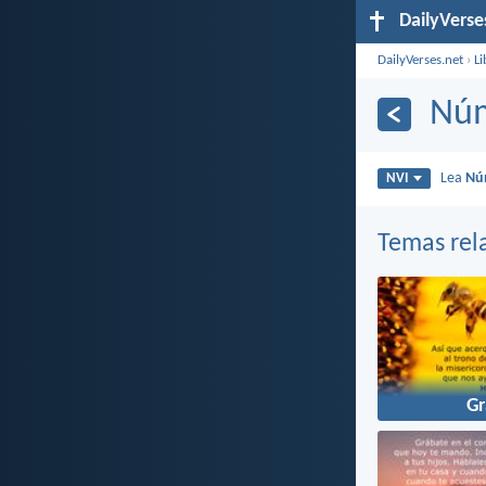
DailyVerse
DailyVerses.net
›
Li
Núm
Lea
Nú
NVI
Temas rel
Gr