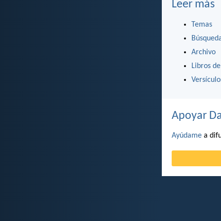
Leer más
Temas
Búsqued
Archivo
Libros de
Versícul
Apoyar Da
Ayúdame
a difu