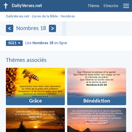
DailyVerses.net
Thème
S'inscrire
DailyVerses.net
›
Livres de la Bible
›
Nombres
Nombres 18
Lire
Nombres 18
en ligne
SG21
Thèmes associés
Grâce
Bénédiction