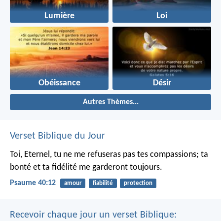
Lumière
Loi
Obéissance
Désir
Autres Thèmes...
Verset Biblique du Jour
Toi, Eternel, tu ne me refuseras pas tes compassions;
ta
bonté et ta fidélité me garderont toujours.
Psaume 40:12
amour
fiabilité
protection
Recevoir chaque jour un verset Biblique: