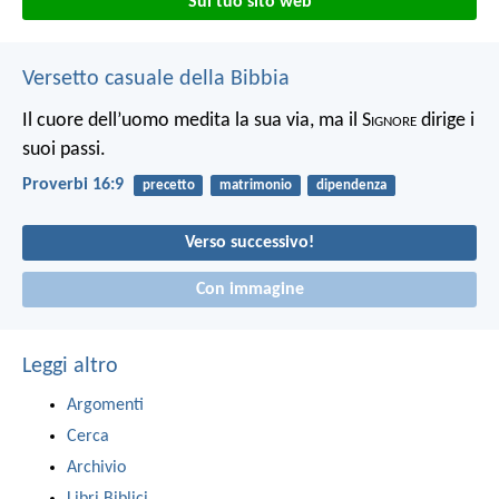
Sul tuo sito web
Versetto casuale della Bibbia
Il cuore dell’uomo medita la sua via, ma il S
ignore
dirige i
suoi passi.
Proverbi 16:9
precetto
matrimonio
dipendenza
Verso successivo!
Con immagine
Leggi altro
Argomenti
Cerca
Archivio
Libri Biblici