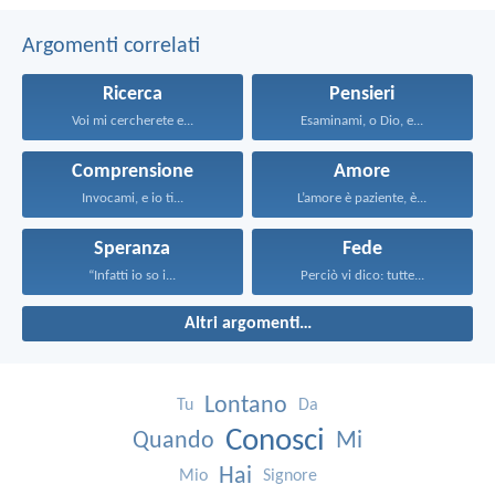
Argomenti correlati
Ricerca
Pensieri
Voi mi cercherete e...
Esaminami, o Dio, e...
Comprensione
Amore
Invocami, e io ti...
L’amore è paziente, è...
Speranza
Fede
“Infatti io so i...
Perciò vi dico: tutte...
Altri argomenti…
Lontano
Tu
Da
Conosci
Quando
Mi
Hai
Mio
Signore