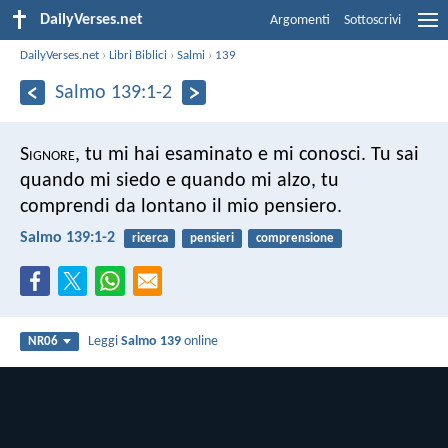
DailyVerses.net
Argomenti
Sottoscrivi
DailyVerses.net
›
Libri Biblici
›
Salmi
›
139
Salmo 139:1-2
S
ignore
, tu mi hai esaminato e mi conosci.
Tu sai
quando mi siedo e quando mi alzo,
tu
comprendi da lontano il mio pensiero.
Salmo 139:1-2
ricerca
pensieri
comprensione
Leggi
Salmo 139
online
NR06