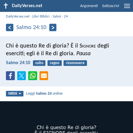
DailyVerses.net
Argomenti
Sottoscrivi
DailyVerses.net
›
Libri Biblici
›
Salmi
›
24
Salmo 24:10
Chi è questo Re di gloria?
È il S
ignore
degli
eserciti;
egli è il Re di gloria.
Pausa
Salmo 24:10
culto
regno
riconoscere
Leggi
Salmo 24
online
NR06