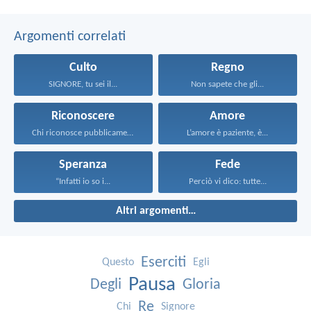
Argomenti correlati
Culto
Regno
SIGNORE, tu sei il...
Non sapete che gli...
Riconoscere
Amore
Chi riconosce pubblicamente che...
L’amore è paziente, è...
Speranza
Fede
“Infatti io so i...
Perciò vi dico: tutte...
Altri argomenti…
Eserciti
Questo
Egli
Pausa
Degli
Gloria
Re
Chi
Signore