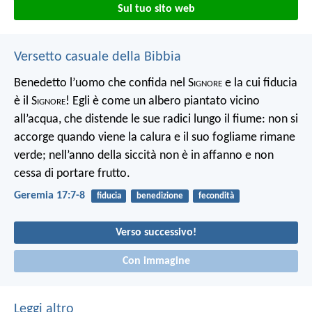
Sul tuo sito web
Versetto casuale della Bibbia
Benedetto l’uomo che confida nel S
ignore
e la cui fiducia
è il S
ignore
!
Egli è come un albero piantato vicino
all’acqua, che distende le sue radici lungo il fiume: non si
accorge quando viene la calura e il suo fogliame rimane
verde; nell’anno della siccità non è in affanno e non
cessa di portare frutto.
Geremia 17:7-8
fiducia
benedizione
fecondità
Verso successivo!
Con immagine
Leggi altro