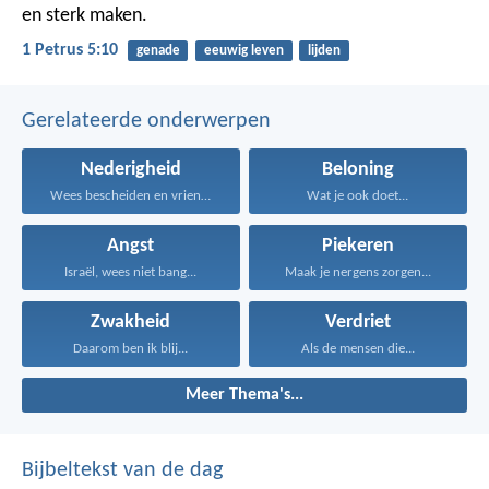
en sterk maken.
1 Petrus 5:10
genade
eeuwig leven
lijden
Gerelateerde onderwerpen
Nederigheid
Beloning
Wees bescheiden en vriendelijk...
Wat je ook doet...
Angst
Piekeren
Israël, wees niet bang...
Maak je nergens zorgen...
Zwakheid
Verdriet
Daarom ben ik blij...
Als de mensen die...
Meer Thema's...
Bijbeltekst van de dag