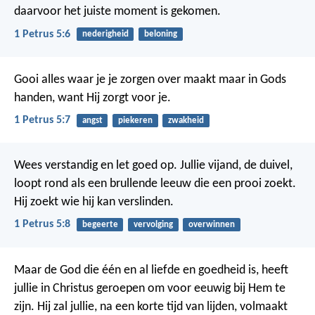
daarvoor het juiste moment is gekomen.
1 Petrus 5:6
nederigheid
beloning
Gooi alles waar je je zorgen over maakt maar in Gods
handen, want Hij zorgt voor je.
1 Petrus 5:7
angst
piekeren
zwakheid
Wees verstandig en let goed op. Jullie vijand, de duivel,
loopt rond als een brullende leeuw die een prooi zoekt.
Hij zoekt wie hij kan verslinden.
1 Petrus 5:8
begeerte
vervolging
overwinnen
Maar de God die één en al liefde en goedheid is, heeft
jullie in Christus geroepen om voor eeuwig bij Hem te
zijn. Hij zal jullie, na een korte tijd van lijden, volmaakt