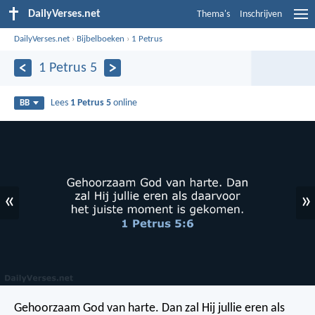
DailyVerses.net
Thema's
Inschrijven
DailyVerses.net
›
Bijbelboeken
›
1 Petrus
1 Petrus 5
Lees
1 Petrus 5
online
BB
«
»
Gehoorzaam God van harte. Dan zal Hij jullie eren als