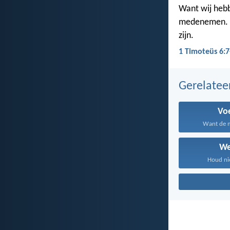
Want wij hebb
medenemen. A
zijn.
1 Timoteüs 6:7
Gerelate
Vo
Want de m
We
Houd nie