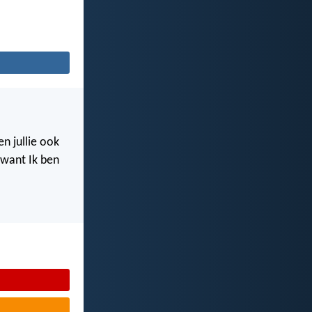
n jullie ook
, want Ik ben