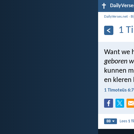
DailyVerse
DailyVerses.net
›
B
1 T
Want we h
geboren w
kunnen 
en kleren
1 Timoteüs 6:7
Lees
1 T
BB