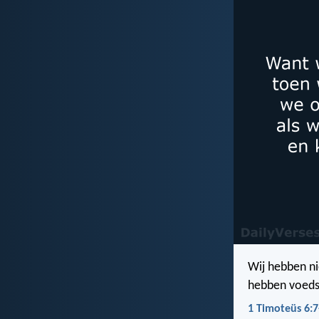
Wij hebben ni
hebben voedse
1 Timoteüs 6:7