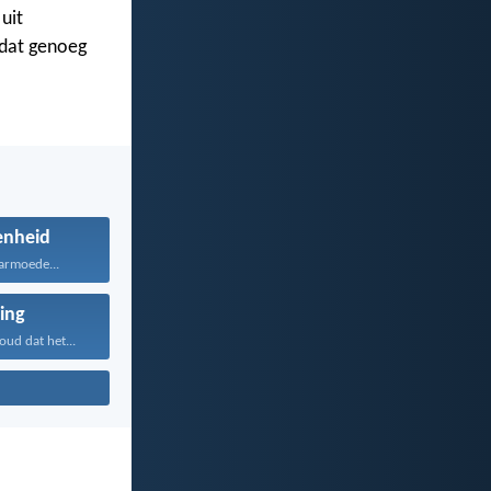
uit
dat genoeg
enheid
armoede...
ing
ud dat het...