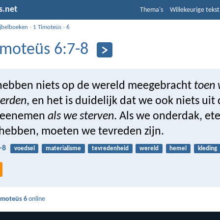
s.net
Thema's
Willekeurige tekst
ijbelboeken
›
1 Timoteüs
›
6
imoteüs 6:7-8
ebben niets op de wereld meegebracht
toen
erden
, en het is duidelijk dat we ook niets uit
meenemen
als we sterven
. Als we onderdak, et
 hebben, moeten we tevreden zijn.
-8
voedsel
materialisme
tevredenheid
wereld
hemel
kleding
imoteüs 6
online