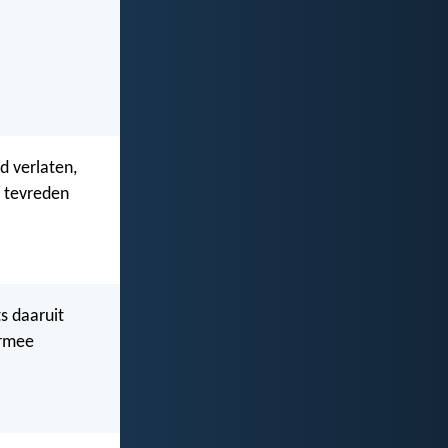
d verlaten,
 tevreden
s daaruit
armee