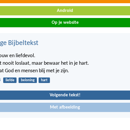
Android
Op je website
ge Bijbeltekst
rouw en liefdevol.
t nooit loslaat, maar bewaar het in je hart.
at God en mensen blij met je zijn.
4
liefde
beloning
hart
Volgende tekst!
Met afbeelding