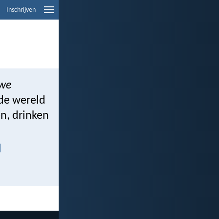
Inschrijven
 we
 de wereld
en, drinken