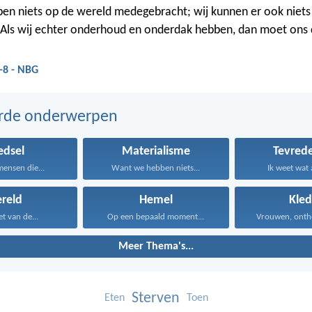
en niets op de wereld medegebracht; wij kunnen er ook niets 
ls wij echter onderhoud en onderdak hebben, dan moet ons 
-8 - NBG
erde onderwerpen
edsel
Materialisme
Tevred
ensen die...
Want we hebben niets...
Ik weet wat 
reld
Hemel
Kled
t van de...
Op een bepaald moment...
Vrouwen, ontho
Meer Thema's...
Sterven
Eten
Toen