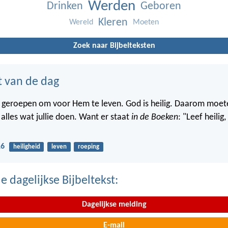
Werden
Drinken
Geboren
Kleren
Wereld
Moeten
Zoek naar Bijbelteksten
t van de dag
lie geroepen om voor Hem te leven. God is heilig. Daarom moete
n alles wat jullie doen. Want er staat
in de Boeken
: "Leef heilig
16
heiligheid
leven
roeping
 dagelijkse Bijbeltekst:
Dagelijkse melding
E-mail