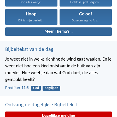
Doe alles wat je...
Liefde is: geduldig en...
Hoop
Geloof
Dit is mijn besluit...
Daarom zeg ik: Als...
Meer Thema's...
Bijbeltekst van de dag
Je weet niet in welke richting de wind gaat waaien. En je
weet niet hoe een kind ontstaat in de buik van zijn
moeder. Hoe weet je dan wat God doet, die alles
gemaakt heeft?
Prediker 11:5
God
begrijpen
Ontvang de dagelijkse Bijbeltekst:
Dagelijkse melding