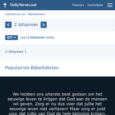
DailyVerses.net
Thema's
Inschrijven
DailyVerses.net
›
Bijbelboeken
2 Johannes
Lees
2 Johannes
online
BGT
2 Johannes 1
Populairste Bijbelteksten