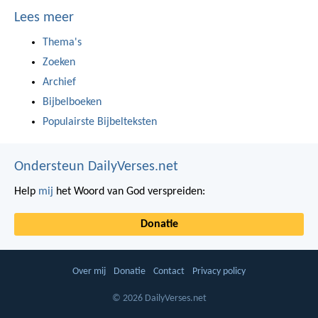
Lees meer
Thema's
Zoeken
Archief
Bijbelboeken
Populairste Bijbelteksten
Ondersteun DailyVerses.net
Help
mij
het Woord van God verspreiden:
Donatie
Over mij
Donatie
Contact
Privacy policy
© 2026 DailyVerses.net