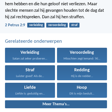
hem hebben en die hun geloof niet verliezen. Maar
slechte mensen zal hij gevangen houden tot de dag dat
hij zal rechtspreken. Dan zal hij hen straffen.
2 Petrus 2:9
verleiding
veroordeling
straf
Gerelateerde onderwerpen
Verleiding
Veroordeling
Satan zal zeker proberen...
Misschien zegt iemand: ‘Al...
Straf
Redding
Luister goed! Als de...
Hij is de redder...
Liefde
Hoop
Liefde is: geduldig en...
Dit is mijn besluit...
Meer Thema's...