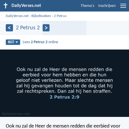
DailyVerses.net
Thema's
Inschrijven
DailyVerses.net
›
Bijbelboeken
›
2 Petrus
2 Petrus 2
Lees
2 Petrus 2
online
BGT
Ook nu zal de Heer de mensen redden die eerbied voor