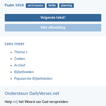
Psalm 143:8
vertrouwen
liefde
planning
Volgende tekst!
Met afbeelding
Lees meer
Thema's
Zoeken
Archief
Bijbelboeken
Populairste Bijbelteksten
Ondersteun DailyVerses.net
Help
mij
het Woord van God verspreiden: