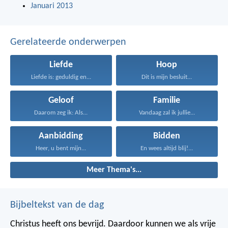
Januari 2013
Gerelateerde onderwerpen
Liefde
Hoop
Liefde is: geduldig en...
Dit is mijn besluit...
Geloof
Familie
Daarom zeg ik: Als...
Vandaag zal ik jullie...
Aanbidding
Bidden
Heer, u bent mijn...
En wees altijd blij!...
Meer Thema's...
Bijbeltekst van de dag
Christus heeft ons bevrijd. Daardoor kunnen we als vrije