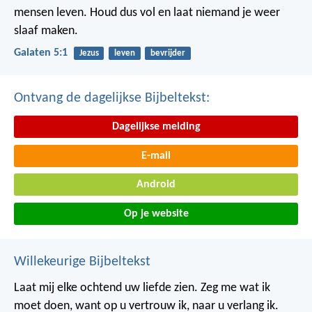
mensen leven. Houd dus vol en laat niemand je weer
slaaf maken.
Galaten 5:1
Jezus
leven
bevrijder
Ontvang de dagelijkse Bijbeltekst:
Dagelijkse melding
E-mail
Android
Op je website
Willekeurige Bijbeltekst
Laat mij elke ochtend uw liefde zien.
Zeg me wat ik
moet doen,
want op u vertrouw ik,
naar u verlang ik.