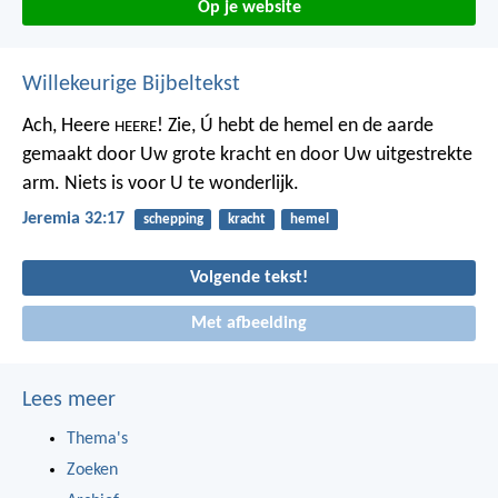
Op je website
Willekeurige Bijbeltekst
Ach, Heere
! Zie, Ú hebt de hemel en de aarde
HEERE
gemaakt door Uw grote kracht en door Uw uitgestrekte
arm. Niets is voor U te wonderlijk.
Jeremia 32:17
schepping
kracht
hemel
Volgende tekst!
Met afbeelding
Lees meer
Thema's
Zoeken