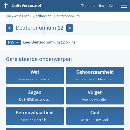
DailyVerses.net
Thema's
Inschrijven
DailyVerses.net
›
Bijbelboeken
›
Deuteronomium
Deuteronomium 12
Lees
Deuteronomium 12
online
HSV
Gerelateerde onderwerpen
Wet
Gehoorzaamheid
Deze woorden, die ik...
Jezus antwoordde en zei...
Zegen
Volgen
De HEERE zegene u...
Heel de weg die...
Betrouwbaarheid
God
Maar de Heere is...
De HEERE, uw God...