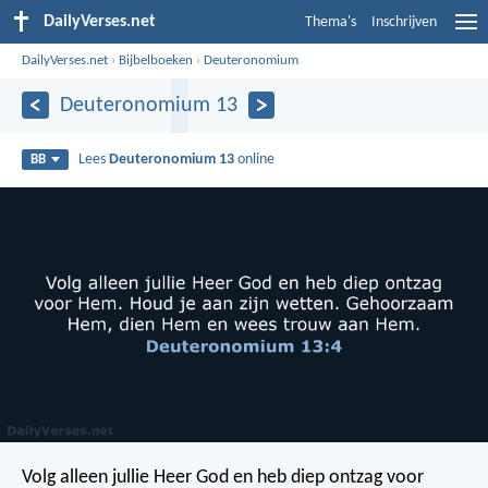
DailyVerses.net
Thema's
Inschrijven
DailyVerses.net
›
Bijbelboeken
›
Deuteronomium
Deuteronomium 13
Lees
Deuteronomium 13
online
BB
Volg alleen jullie Heer God en heb diep ontzag voor