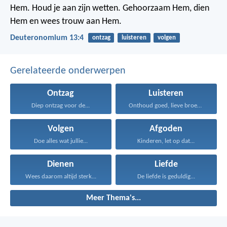
Hem. Houd je aan zijn wetten. Gehoorzaam Hem, dien
Hem en wees trouw aan Hem.
Deuteronomium 13:4
ontzag
luisteren
volgen
Gerelateerde onderwerpen
Ontzag
Luisteren
Diep ontzag voor de...
Onthoud goed, lieve broeders...
Volgen
Afgoden
Doe alles wat jullie...
Kinderen, let op dat...
Dienen
Liefde
Wees daarom altijd sterk...
De liefde is geduldig...
Meer Thema's...