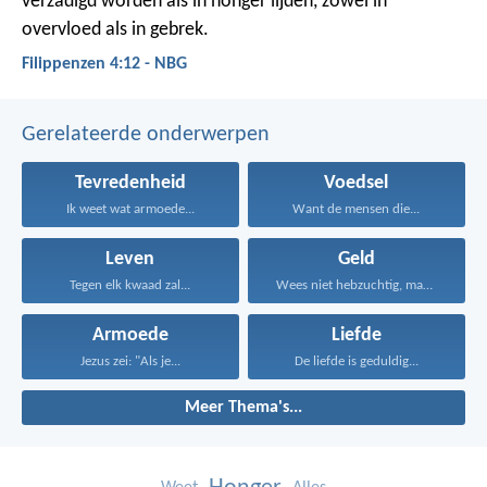
verzadigd worden als in honger lijden, zowel in
overvloed als in gebrek.
Filippenzen 4:12 - NBG
Gerelateerde onderwerpen
Tevredenheid
Voedsel
Ik weet wat armoede...
Want de mensen die...
Leven
Geld
Tegen elk kwaad zal...
Wees niet hebzuchtig, maar...
Armoede
Liefde
Jezus zei: "Als je...
De liefde is geduldig...
Meer Thema's...