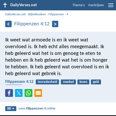
DailyVerses.net
Thema's
Inschrijven
DailyVerses.net
›
Bijbelboeken
›
Filippenzen
›
4
Filippenzen 4:12
Ik weet wat armoede is en ik weet wat
overvloed is. Ik heb echt alles meegemaakt. Ik
heb geleerd wat het is om genoeg te eten te
hebben en ik heb geleerd wat het is om honger
te hebben. Ik heb geleerd wat overvloed is en ik
heb geleerd wat gebrek is.
Filippenzen 4:12
tevredenheid
voedsel
leven
geld
armoede
Lees
Filippenzen 4
online
BB