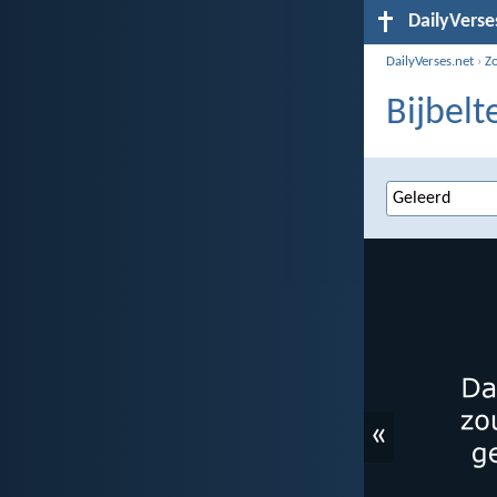
DailyVerse
DailyVerses.net
›
Z
Bijbelt
«