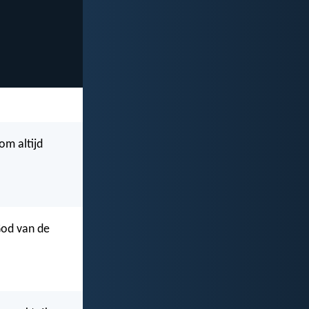
om altijd
God van de