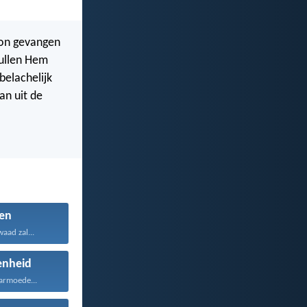
oon gevangen
zullen Hem
belachelijk
an uit de
en
aad zal...
enheid
armoede...