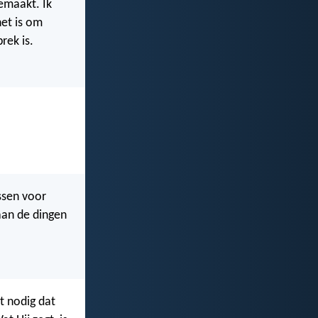
emaakt. Ik
het is om
rek is.
ssen voor
aan de dingen
et nodig dat