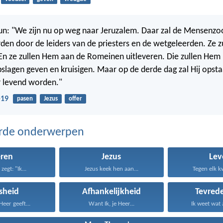
hun: "We zijn nu op weg naar Jeruzalem. Daar zal de Mensenz
n door de leiders van de priesters en de wetgeleerden. Ze 
En ze zullen Hem aan de Romeinen uitleveren. Die zullen Hem 
lagen geven en kruisigen. Maar op de derde dag zal Hij opsta
 levend worden."
-19
pasen
Jezus
offer
erde onderwerpen
eren
Jezus
Lev
zegt: "Ik...
Jezus keek hen aan...
Tegen elk kw
sheid
Afhankelijkheid
Tevred
eer geeft...
Want Ik, je Heer...
Ik weet wat 