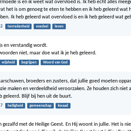
rmoede is en ik weet wat overvloed is. Ik heb echt alles meeg
at het is om genoeg te eten te hebben en ik heb geleerd wat 
ben. Ik heb geleerd wat overvloed is en ik heb geleerd wat geb
12
tevredenheid
voedsel
leven
js en verstandig wordt.
woorden niet, maar doe wat ik je heb geleerd.
wijsheid
begrijpen
Woord van God
 waarschuwen, broeders en zusters, dat jullie goed moeten oppa
zie maken en verdeeldheid veroorzaken. Ze houden zich niet 
eb geleerd. Blijf bij hen uit de buurt.
17
heiligheid
gemeenschap
kwaad
jn gezalfd met de Heilige Geest. En Hij woont in jullie. Het is ni