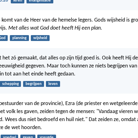
0:20
leren
evangelisatie
s komt van de Heer van de hemelse legers. Gods wijsheid is gro
ijs.
Met alles wat God doet heeft Hij een plan.
God
planning
wijsheid
t het zó gemaakt, dat alles op zijn tijd goed is. Ook heeft Hij
eeuwigheid gegeven. Maar toch kunnen ze niets begrijpen va
in tot aan het einde heeft gedaan.
schepping
begrijpen
leven
estuurder van de provincie), Ezra (de priester en wetgeleerde
het volk les gaven, zeiden tegen de mensen: "Vandaag vieren w
od. Wees dus niet bedroefd en huil niet." Dat zeiden ze, omdat
ze de wet hoorden.
voedsel
geven
vreugde