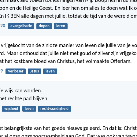
en maak alle volken tot leerlingen van Mij. Doop hen in de n
oon en de Heilige Geest. En leer hen om alles te doen wat Ik o
n IK BEN alle dagen met jullie, totdat de tijd van de wereld om
-20
evangelisatie
dopen
leren
ie vrijgekocht van de zinloze manier van leven die jullie van je 
. Maar onthoud dat jullie niet met goud of zilver zijn vrijgekoch
et het kostbare bloed van Christus, het volmaakte Offerlam.
19
Verlosser
Jezus
leven
 je wijs kan worden.
het rechte pad blijven.
wijsheid
leren
rechtvaardigheid
het belangrijkste van het goede nieuws geleerd. En dat is: Christ
or al onze ongehoorzaamheid aan God. Dat was ook van tevor