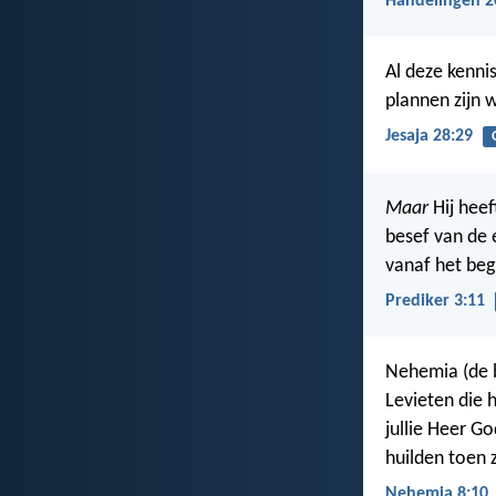
Handelingen 2
Al deze kenni
plannen zijn w
Jesaja 28:29
Maar
Hij heef
besef van de 
vanaf het beg
Prediker 3:11
Nehemia (de b
Levieten die 
jullie Heer G
huilden toen 
Nehemia 8:10