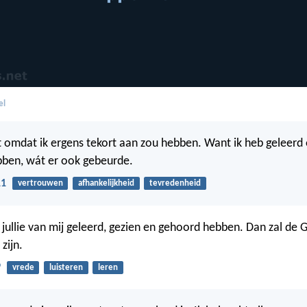
el
et omdat ik ergens tekort aan zou hebben. Want ik heb geleerd 
bben, wát er ook gebeurde.
11
vertrouwen
afhankelijkheid
tevredenheid
 jullie van mij geleerd, gezien en gehoord hebben. Dan zal de 
 zijn.
9
vrede
luisteren
leren