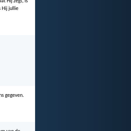
at Hij zegt, is
ij jullie
ons gegeven.