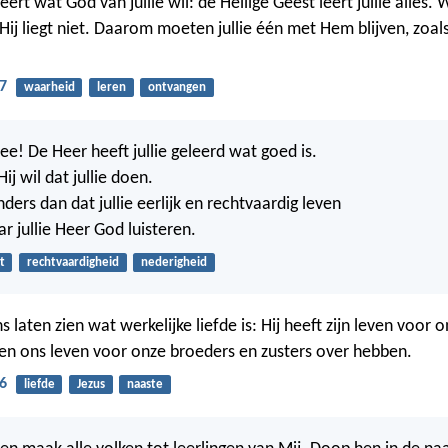
eert wat God van jullie wil: de Heilige Geest leert jullie alles. W
ij liegt niet. Daarom moeten jullie één met Hem blijven, zoals H
.
7
waarheid
leren
ontvangen
e! De Heer heeft jullie geleerd wat goed is.
ij wil dat jullie doen.
anders dan dat jullie eerlijk en rechtvaardig leven
ar jullie Heer God luisteren.
t
rechtvaardigheid
nederigheid
s laten zien wat werkelijke liefde is: Hij heeft zijn leven voor 
n ons leven voor onze broeders en zusters over hebben.
6
liefde
Jezus
naaste