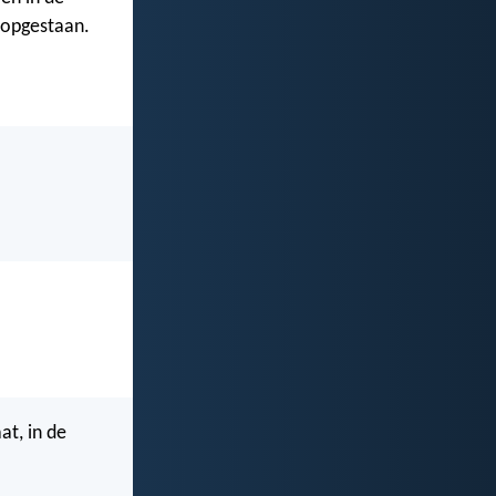
 opgestaan.
at, in de