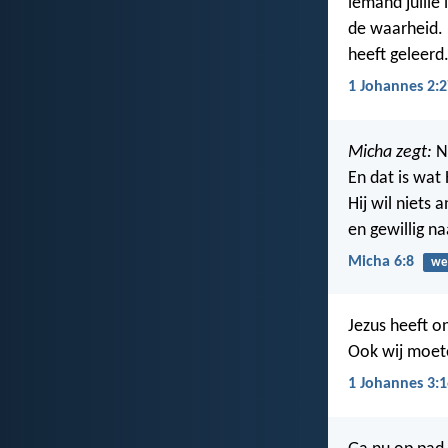
iemand jullie l
de waarheid. H
heeft geleerd
1 Johannes 2:2
Micha zegt:
Ne
En dat is wat H
Hij wil niets 
en gewillig na
Micha 6:8
we
Jezus heeft on
Ook wij moete
1 Johannes 3:1