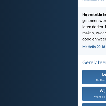
Hij vertelde 
genomen worde
laten doden. 
maken, zweeps
dood en weer
Matteüs 20:18
Gerelate
L
De Heer 
Wij
Want de H