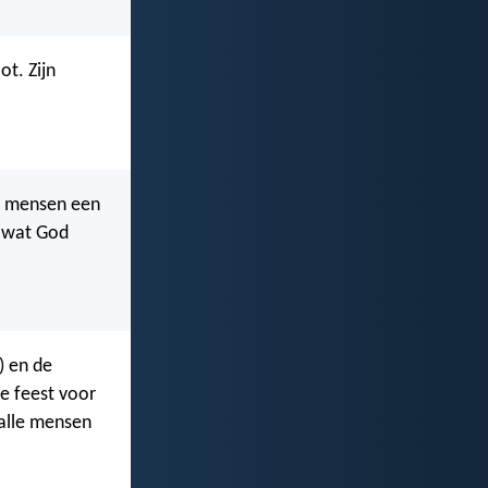
ot. Zijn
 de mensen een
n wat God
) en de
e feest voor
 alle mensen