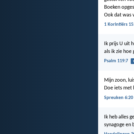
Boeken opgesc
Ook dat was 
1 Korintiërs 15
Ik prijs U uit
als ik zie hoe
Psalm 119:7
Mijn zoon, lu
Doe iets met 
Spreuken 6:20
Ik heb alles g
synagoge en b