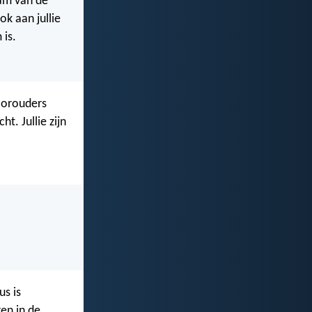
aam van de
ok aan jullie
 is.
voorouders
t. Jullie zijn
us is
en in de