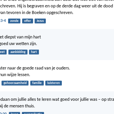
hreven. Hij is begraven en op de derde dag weer uit de dood
van tevoren in de Boeken opgeschreven.
:3-4
zonde
offer
Jezus
 het diepst van mijn hart
 goed uw wetten zijn.
wet
aanbidding
hart
ister naar de goede raad van je ouders.
hun wijze lessen.
gehoorzaamheid
familie
luisteren
edaan om jullie alles te leren wat goed voor jullie was – op stra
ij de mensen thuis.