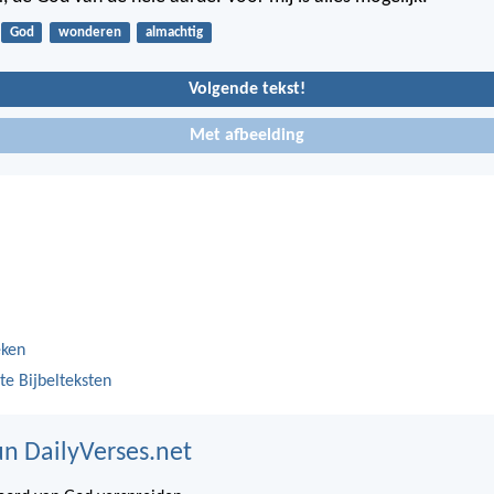
God
wonderen
almachtig
Volgende tekst!
Met afbeelding
eken
te Bijbelteksten
n DailyVerses.net