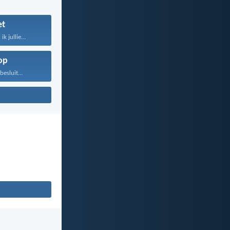
t
k jullie...
op
besluit...