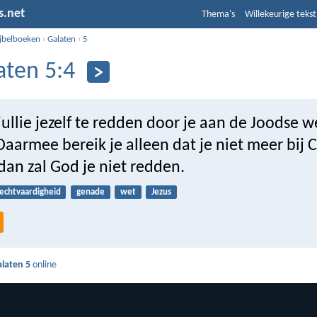
s.net
Thema's
Willekeurige tekst
ijbelboeken
›
Galaten
›
5
aten 5:4
ullie jezelf te redden door je aan de Joodse w
armee bereik je alleen dat je niet meer bij C
dan zal God je niet redden.
echtvaardigheid
genade
wet
Jezus
laten 5
online