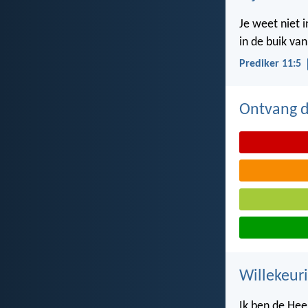
Je weet niet 
in de buik va
Prediker 11:5
Ontvang de
Willekeuri
Ik ben de Heer