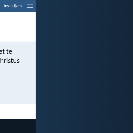
Inschrijven
et te
hristus