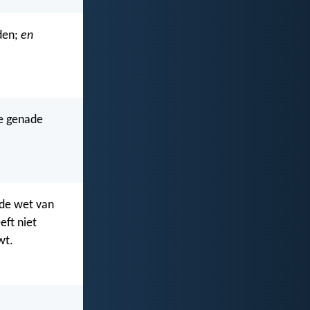
rden;
en
de genade
 de wet van
eft niet
wt.