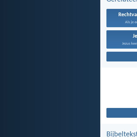
Rechtva
Als je e
J
Jezus kee
Bijbelteks