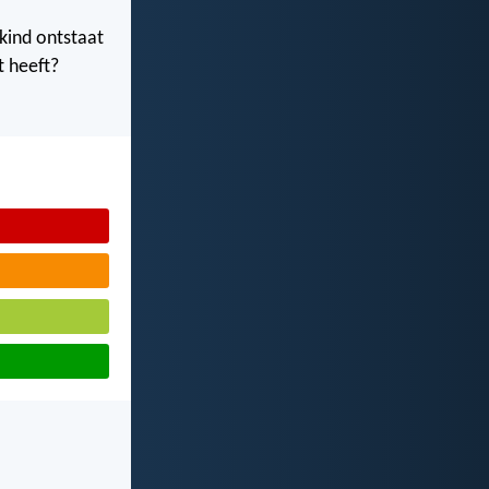
 kind ontstaat
t heeft?