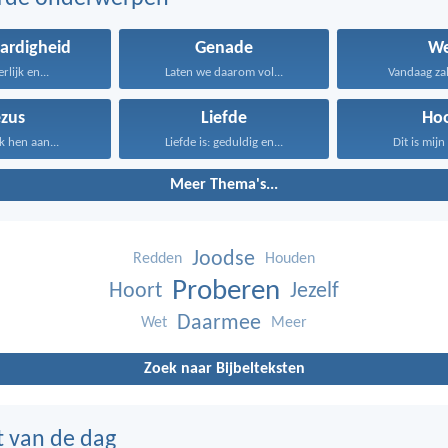
ardigheid
Genade
We
erlijk en...
Laten we daarom vol...
Vandaag zal i
ezus
Liefde
Ho
k hen aan...
Liefde is: geduldig en...
Dit is mijn 
Meer Thema's...
Joodse
Redden
Houden
Proberen
Hoort
Jezelf
Daarmee
Wet
Meer
Zoek naar Bijbelteksten
t van de dag