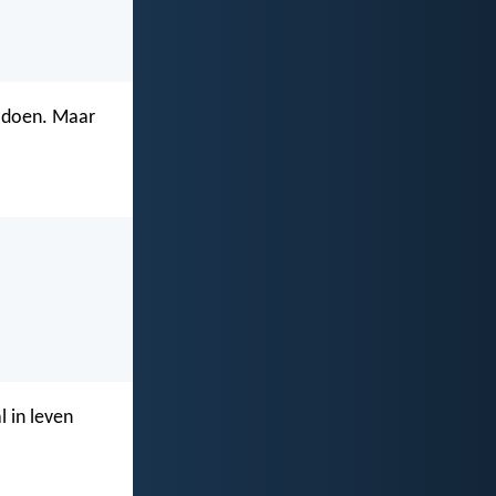
d doen. Maar
l in leven