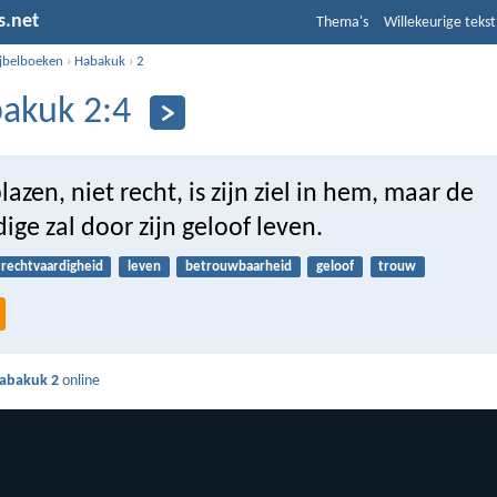
s.net
Thema's
Willekeurige tekst
ijbelboeken
›
Habakuk
›
2
akuk 2:4
lazen, niet recht, is zijn ziel in hem, maar de
ige zal door zijn geloof leven.
rechtvaardigheid
leven
betrouwbaarheid
geloof
trouw
abakuk 2
online