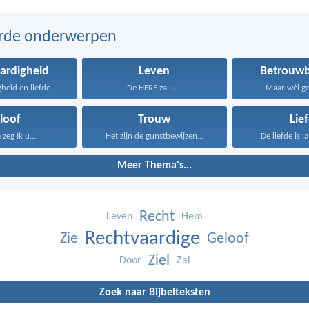
erde onderwerpen
ardigheid
Leven
Betrouwb
heid en liefde...
De HERE zal u...
Maar wèl get
loof
Trouw
Lie
zeg Ik u...
Het zijn de gunstbewijzen...
De liefde is l
Meer Thema's...
Recht
Leven
Hem
Rechtvaardige
Zie
Geloof
Ziel
Door
Zal
Zoek naar Bijbelteksten