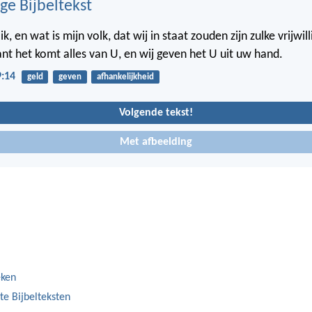
ge Bijbeltekst
k, en wat is mijn volk, dat wij in staat zouden zijn zulke vrijwil
t het komt alles van U, en wij geven het U uit uw hand.
9:14
geld
geven
afhankelijkheid
Volgende tekst!
Met afbeelding
eken
te Bijbelteksten