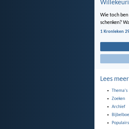
Willekeuri
Wie toch ben i
schenken? Wan
1 Kronieken 2
Lees meer
Thema's
Zoeken
Archief
Bijbelbo
Populairs