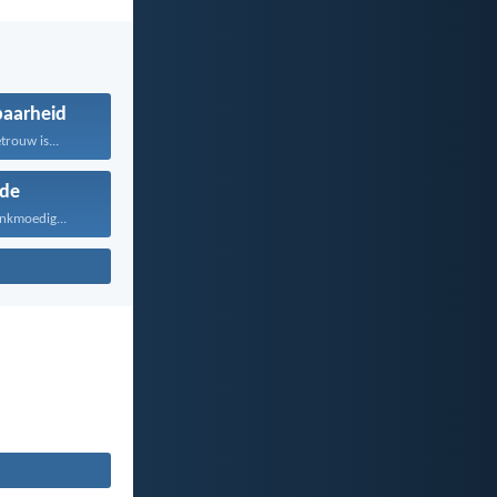
aarheid
rouw is...
fde
ankmoedig...