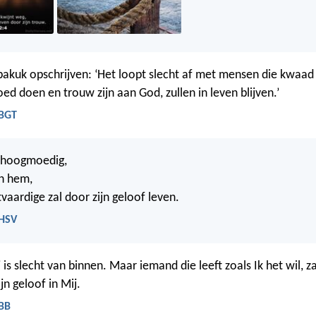
akuk opschrijven: ‘Het loopt slecht af met mensen die kwaa
ed doen en trouw zijn aan God, zullen in leven blijven.’
 BGT
 is hoogmoedig,
in hem,
vaardige zal door zijn geloof leven.
 HSV
Hij is slecht van binnen. Maar iemand die leeft zoals Ik het wil, za
ijn geloof in Mij.
 BB