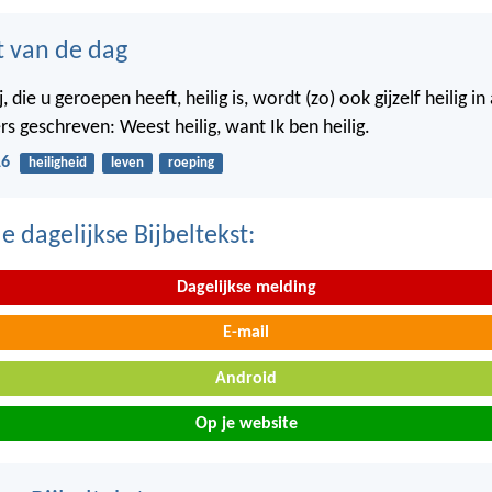
t van de dag
j, die u geroepen heeft, heilig is, wordt (zo) ook gijzelf heilig i
rs geschreven: Weest heilig, want Ik ben heilig.
16
heiligheid
leven
roeping
 dagelijkse Bijbeltekst:
Dagelijkse melding
E-mail
Android
Op je website