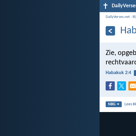
DailyVerse
DailyVerses.net
›
B
Hab
Zie, opgeb
rechtvaard
Habakuk 2:4
Lees
H
NBG