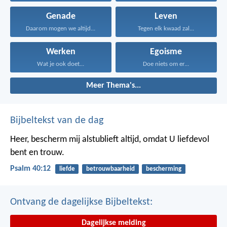
Genade
Leven
Daarom mogen we altijd...
Tegen elk kwaad zal...
Werken
Egoisme
Wat je ook doet...
Doe niets om er...
Meer Thema's...
Bijbeltekst van de dag
Heer, bescherm mij alstublieft altijd,
omdat U liefdevol
bent en trouw.
Psalm 40:12
liefde
betrouwbaarheid
bescherming
Ontvang de dagelijkse Bijbeltekst:
Dagelijkse melding