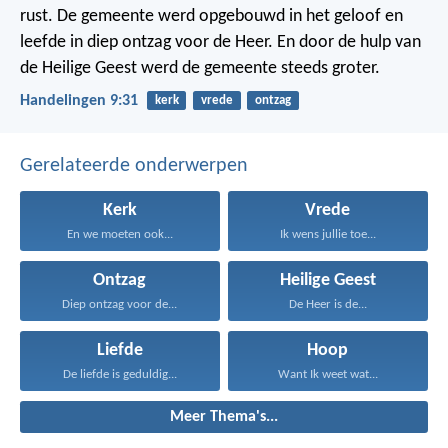
rust. De gemeente werd opgebouwd in het geloof en
leefde in diep ontzag voor de Heer. En door de hulp van
de Heilige Geest werd de gemeente steeds groter.
Handelingen 9:31
kerk
vrede
ontzag
Gerelateerde onderwerpen
Kerk
Vrede
En we moeten ook...
Ik wens jullie toe...
Ontzag
Heilige Geest
Diep ontzag voor de...
De Heer is de...
Liefde
Hoop
De liefde is geduldig...
Want Ik weet wat...
Meer Thema's...