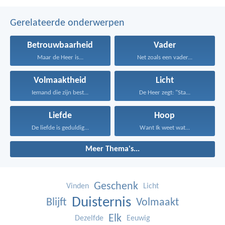
Gerelateerde onderwerpen
Betrouwbaarheid
Vader
Maar de Heer is...
Net zoals een vader...
Volmaaktheid
Licht
Iemand die zijn best...
De Heer zegt: "Sta...
Liefde
Hoop
De liefde is geduldig...
Want Ik weet wat...
Meer Thema's...
Geschenk
Vinden
Licht
Duisternis
Blijft
Volmaakt
Elk
Dezelfde
Eeuwig