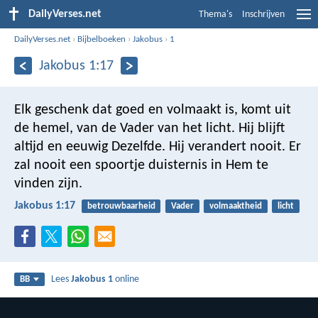
DailyVerses.net
Thema's
Inschrijven
DailyVerses.net
›
Bijbelboeken
›
Jakobus
›
1
Jakobus 1:17
Elk geschenk dat goed en volmaakt is, komt uit
de hemel, van de Vader van het licht. Hij blijft
altijd en eeuwig Dezelfde. Hij verandert nooit. Er
zal nooit een spoortje duisternis in Hem te
vinden zijn.
Jakobus 1:17
betrouwbaarheid
Vader
volmaaktheid
licht
Lees
Jakobus 1
online
BB