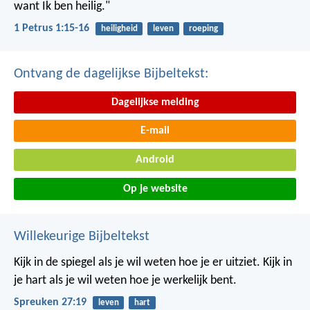
want Ik ben heilig."
1 Petrus 1:15-16
heiligheid
leven
roeping
Ontvang de dagelijkse Bijbeltekst:
Dagelijkse melding
E-mail
Android
Op je website
Willekeurige Bijbeltekst
Kijk in de spiegel als je wil weten hoe je er uitziet.
Kijk in
je hart als je wil weten hoe je werkelijk bent.
Spreuken 27:19
leven
hart