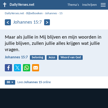
DailyVerses.net
Thema's
Inschrijven
DailyVerses.net
›
Bijbelboeken
›
Johannes
›
15
Johannes 15:7
Maar als jullie in Mij blijven en mijn woorden in
jullie blijven, zullen jullie alles krijgen wat jullie
vragen.
Johannes 15:7
beloning
Jezus
Woord van God
Lees
Johannes 15
online
BB