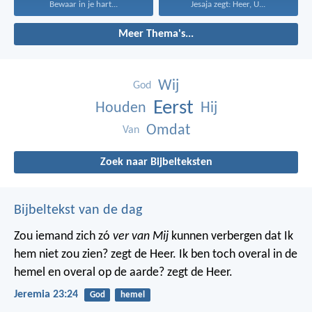
Bewaar in je hart...
Jesaja zegt: Heer, U...
Meer Thema's...
Wij
God
Eerst
Houden
Hij
Omdat
Van
Zoek naar Bijbelteksten
Bijbeltekst van de dag
Zou iemand zich zó
ver van Mij
kunnen verbergen dat Ik
hem niet zou zien? zegt de Heer. Ik ben toch overal in de
hemel en overal op de aarde? zegt de Heer.
Jeremia 23:24
God
hemel