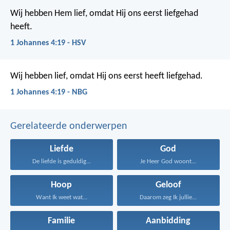
Wij hebben Hem lief, omdat Hij ons eerst liefgehad
heeft.
1 Johannes 4:19 - HSV
Wij hebben lief, omdat Hij ons eerst heeft liefgehad.
1 Johannes 4:19 - NBG
Gerelateerde onderwerpen
Liefde
God
De liefde is geduldig...
Je Heer God woont...
Hoop
Geloof
Want Ik weet wat...
Daarom zeg Ik jullie...
Familie
Aanbidding