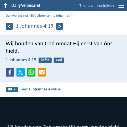
DailyVerses.net
Thema's
Inschrijven
DailyVerses.net
›
Bijbelboeken
›
1 Johannes
›
4
1 Johannes 4:19
Wij houden van God omdat Hij eerst van óns
hield.
1 Johannes 4:19
liefde
God
Lees
1 Johannes 4
online
BB