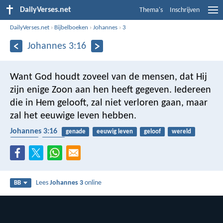
DailyVerses.net
Thema's
Inschrijven
DailyVerses.net
›
Bijbelboeken
›
Johannes
›
3
Johannes 3:16
Want God houdt zoveel van de mensen, dat Hij
zijn enige Zoon aan hen heeft gegeven. Iedereen
die in Hem gelooft, zal niet verloren gaan, maar
zal het eeuwige leven hebben.
Johannes 3:16
genade
eeuwig leven
geloof
wereld
redding
liefde
Lees
Johannes 3
online
BB