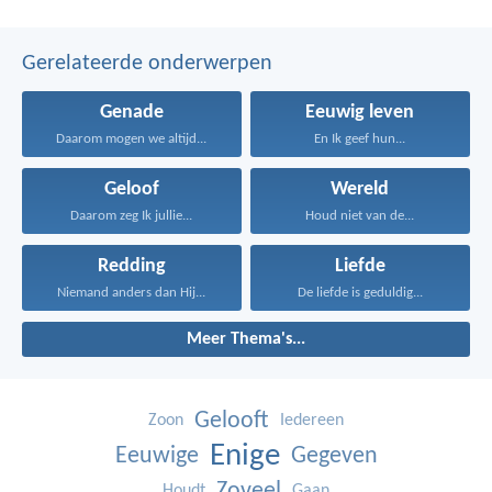
Gerelateerde onderwerpen
Genade
Eeuwig leven
Daarom mogen we altijd...
En Ik geef hun...
Geloof
Wereld
Daarom zeg Ik jullie...
Houd niet van de...
Redding
Liefde
Niemand anders dan Hij...
De liefde is geduldig...
Meer Thema's...
Gelooft
Zoon
Iedereen
Enige
Eeuwige
Gegeven
Zoveel
Houdt
Gaan