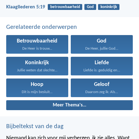
Klaagliederen 5:19
betrouwbaarheid
God
koninkrijk
Gerelateerde onderwerpen
Betrouwbaarheid
God
De Heer is trouw...
De Heer, jullie God...
Koninkrijk
Liefde
Jullie weten dat slechte...
Liefde is: geduldig en...
Hoop
Geloof
Dit is mijn besluit...
Daarom zeg ik: Als...
Meer Thema's...
Bijbeltekst van de dag
Niemand kan zich voor mij verbergen, ik zie alles. Want