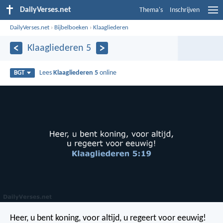
DailyVerses.net
Thema's
Inschrijven
DailyVerses.net
›
Bijbelboeken
›
Klaagliederen
Klaagliederen 5
Lees
Klaagliederen 5
online
BGT
Heer, u bent koning, voor altijd,
u regeert voor eeuwig!