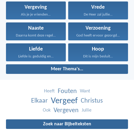
Vergeving
Vrede
Als je je vrienden...
De Heer zal jullie...
Naaste
Verzoening
Daarna komt deze regel...
God heeft ervoor gezorgd...
Liefde
Hoop
Liefde is: geduldig en...
Dit is mijn besluit...
Meer Thema's...
Fouten
Heeft
Want
Vergeef
Elkaar
Christus
Vergeven
Ook
Jullie
Zoek naar Bijbelteksten