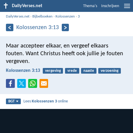
DailyVerses.net
Thema's
Inschrijven
DailyVerses.net
›
Bijbelboeken
›
Kolossenzen
›
3
Kolossenzen 3:13
Maar accepteer elkaar, en vergeef elkaars
fouten. Want Christus heeft ook jullie je fouten
vergeven.
Kolossenzen 3:13
vergeving
vrede
naaste
verzoening
Lees
Kolossenzen 3
online
BGT