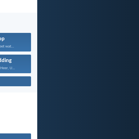
op
et wat...
dding
 Heer, U...