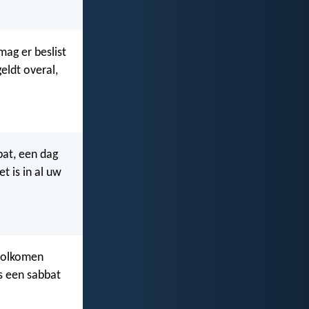
ag er beslist
eldt overal,
bat, een dag
t is in al uw
 volkomen
is een sabbat