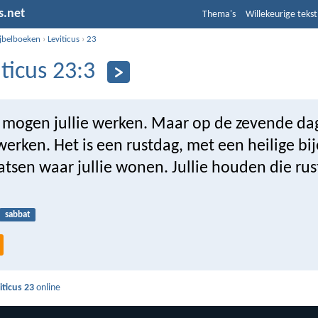
s.net
Thema's
Willekeurige tekst
ijbelboeken
›
Leviticus
›
23
iticus 23:3
 mogen jullie werken. Maar op de zevende d
erken. Het is een rustdag, met een heilige bi
aatsen waar jullie wonen. Jullie houden die ru
sabbat
iticus 23
online