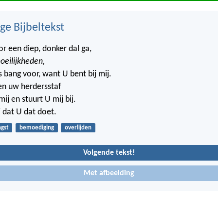
ge Bijbeltekst
oor een diep, donker dal ga,
oeilijkheden,
s bang voor, want U bent bij mij.
en uw herdersstaf
j en stuurt U mij bij.
j dat U dat doet.
ngst
bemoediging
overlijden
Volgende tekst!
Met afbeelding