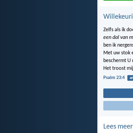
Willekeuri
Zelfs als ik d
een dal van m
ben ik nergen
Met uw stok 
beschermt U mi
Het troost mi
Psalm 23:4
a
Lees meer