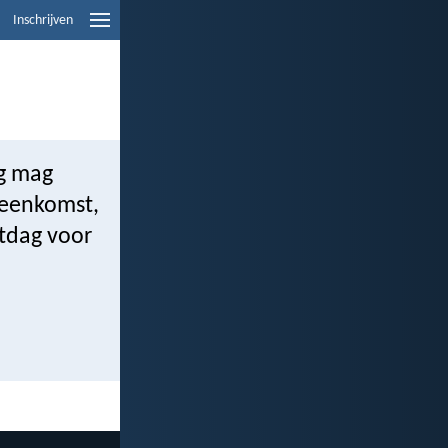
Inschrijven
ag mag
jeenkomst,
stdag voor