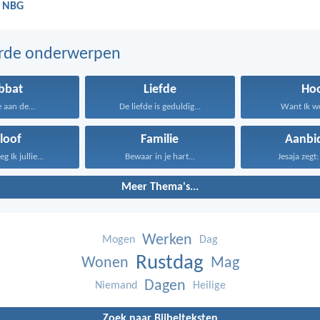
- NBG
erde onderwerpen
bbat
Liefde
Ho
 aan de...
De liefde is geduldig...
Want Ik we
loof
Familie
Aanbi
 Ik jullie...
Bewaar in je hart...
Jesaja zegt:
Meer Thema's...
Werken
Mogen
Dag
Rustdag
Wonen
Mag
Dagen
Niemand
Heilige
Zoek naar Bijbelteksten