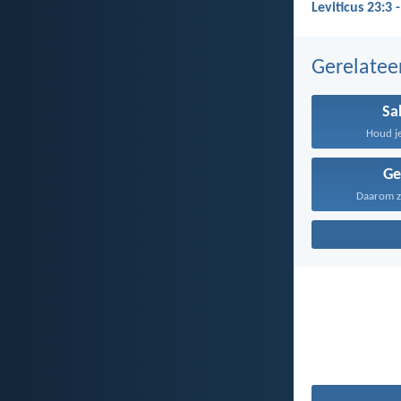
Leviticus 23:3 
Gerelate
Sa
Houd je
Ge
Daarom zeg