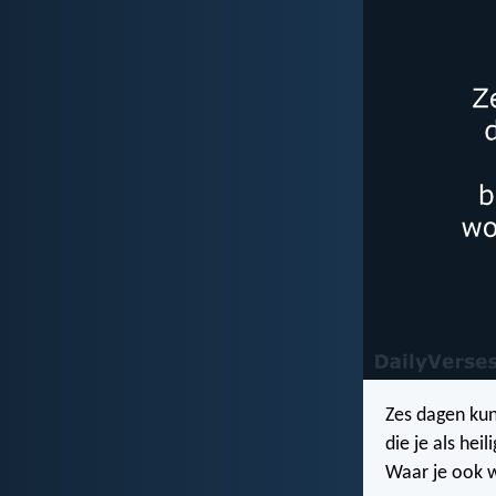
Zes dagen kun
die je als he
Waar je ook w