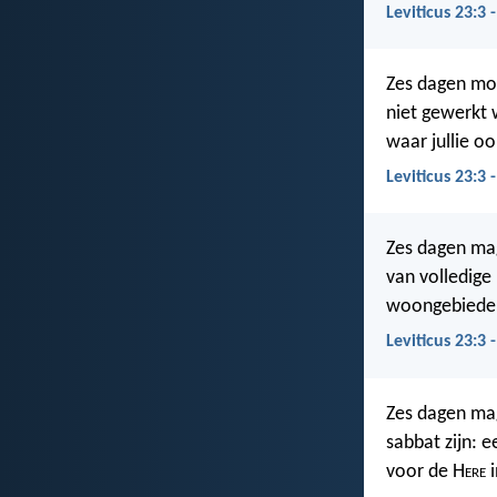
Leviticus 23:3
Zes dagen mog
niet gewerkt 
waar jullie o
Leviticus 23:3 
Zes dagen mag
van volledige
woongebieden
Leviticus 23:3 
Zes dagen mag
sabbat zijn: e
voor de H
ere
i