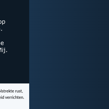
strekte rust,
id verrichten.