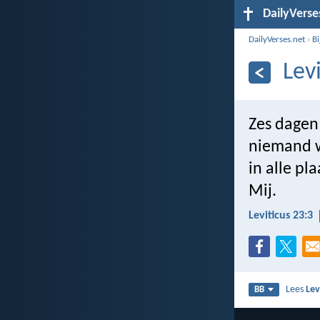
DailyVerse
DailyVerses.net
›
B
Lev
Zes dagen
niemand w
in alle pl
Mij.
Leviticus 23:3
Lees
Lev
BB