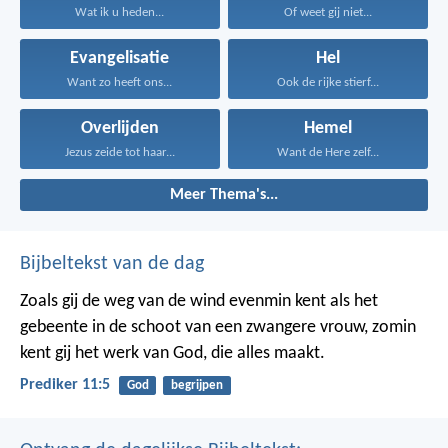
Wat ik u heden...
Of weet gij niet...
Evangelisatie
Hel
Want zo heeft ons...
Ook de rijke stierf...
Overlijden
Hemel
Jezus zeide tot haar...
Want de Here zelf...
Meer Thema's...
Bijbeltekst van de dag
Zoals gij de weg van de wind evenmin kent als het
gebeente in de schoot van een zwangere vrouw, zomin
kent gij het werk van God, die alles maakt.
Prediker 11:5
God
begrijpen