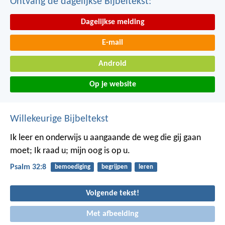
Ontvang de dagelijkse Bijbeltekst:
Dagelijkse melding
E-mail
Android
Op je website
Willekeurige Bijbeltekst
Ik leer en onderwijs u aangaande de weg die gij gaan
moet;
Ik raad u; mijn oog is op u.
Psalm 32:8
bemoediging
begrijpen
leren
Volgende tekst!
Met afbeelding