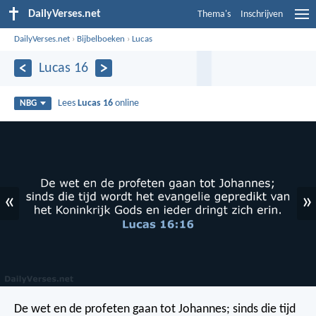
DailyVerses.net
Thema's
Inschrijven
DailyVerses.net
›
Bijbelboeken
›
Lucas
Lucas 16
Lees
Lucas 16
online
NBG
«
»
De wet en de profeten gaan tot Johannes; sinds die tijd