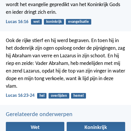
wordt het evangelie gepredikt van het Koninkrijk Gods
en ieder dringt zich erin.
Lucas 16:16
wet
koninkrijk
evangelisatie
Ook de rijke stierf en hij werd begraven. En toen hij in
het dodenrijk zijn ogen opsloeg onder de pijnigingen, zag
hij Abraham van verre en Lazarus in zijn schoot. En hij
riep en zeide: Vader Abraham, heb medelijden met mij
en zend Lazarus, opdat hij de top van zijn vinger in water
dope en mijn tong verkoele, want ik lijd pijn in deze
vlam.
Lucas 16:23-24
hel
overlijden
hemel
Gerelateerde onderwerpen
Wet
Koninkrijk