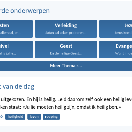
erde onderwerpen
sten
Verleiding
Jez
allemaal, en...
Satan zal zeker proberen...
Jezus keek 
ivel
Geest
Evangel
 is jullie...
En de heilige Geest...
Want in de 
Meer Thema's...
t van de dag
ie uitgekozen. En hij is heilig. Leid daarom zelf ook een heilig le
ken staat: «Jullie moeten heilig zijn, omdat ik heilig ben.»
16
heiligheid
leven
roeping