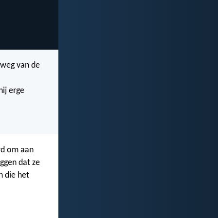
, weg van de
hij erge
urd om aan
ggen dat ze
n die het