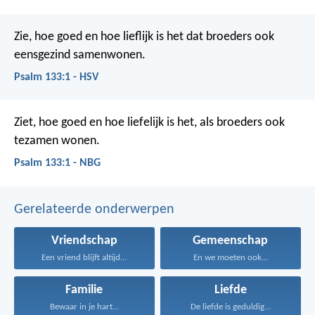
Zie, hoe goed en hoe lieflijk is het
dat broeders ook
eensgezind samenwonen.
Psalm 133:1 - HSV
Ziet, hoe goed en hoe liefelijk is het,
als broeders ook
tezamen wonen.
Psalm 133:1 - NBG
Gerelateerde onderwerpen
Vriendschap
Gemeenschap
Een vriend blijft altijd...
En we moeten ook...
Familie
Liefde
Bewaar in je hart...
De liefde is geduldig...