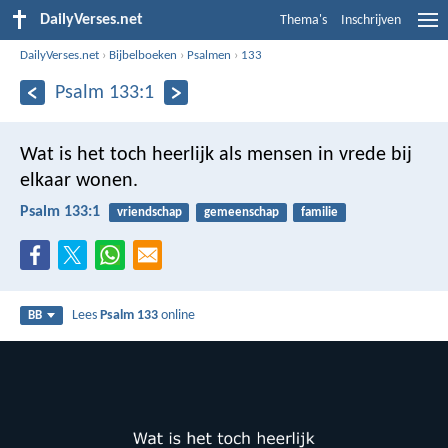
DailyVerses.net
Thema's
Inschrijven
DailyVerses.net
›
Bijbelboeken
›
Psalmen
›
133
Psalm 133:1
Wat is het toch heerlijk
als mensen in vrede bij
elkaar wonen.
Psalm 133:1
vriendschap
gemeenschap
familie
Lees
Psalm 133
online
BB