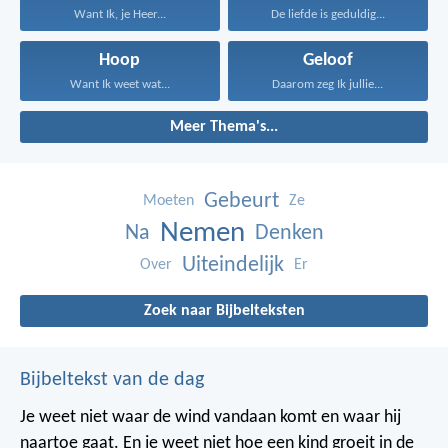
Want Ik, je Heer...
De liefde is geduldig...
Hoop
Geloof
Want Ik weet wat...
Daarom zeg Ik jullie...
Meer Thema's...
Gebeurt
Moeten
Ze
Nemen
Na
Denken
Uiteindelijk
Over
Er
Zoek naar Bijbelteksten
Bijbeltekst van de dag
Je weet niet waar de wind vandaan komt en waar hij
naartoe gaat.
En je weet niet hoe een kind groeit in de