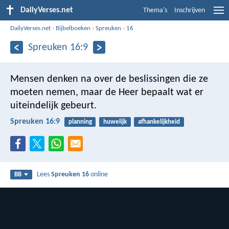
DailyVerses.net
Thema's
Inschrijven
DailyVerses.net
›
Bijbelboeken
›
Spreuken
›
16
Spreuken 16:9
Mensen denken na over de beslissingen die ze
moeten nemen,
maar de Heer bepaalt wat er
uiteindelijk gebeurt.
Spreuken 16:9
planning
huwelijk
afhankelijkheid
Lees
Spreuken 16
online
BB