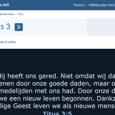
s.net
Thema's
Willekeurige tekst
ijbelboeken
›
Titus
us 3
tus 3
online