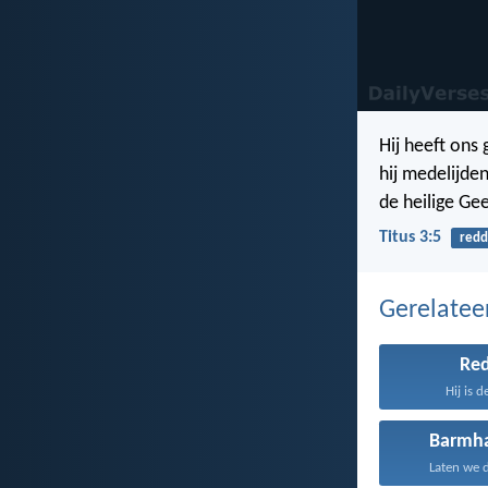
Hij heeft ons
hij medelijde
de heilige Ge
Titus 3:5
redd
Gerelate
Re
Hij is d
Barmha
Laten we d