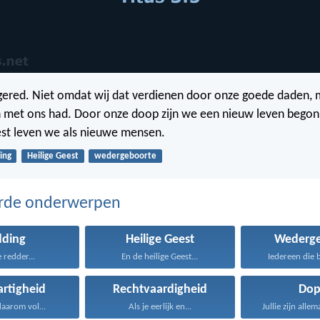
 gered. Niet omdat wij dat verdienen door onze goede daden,
n met ons had. Door onze doop zijn we een nieuw leven begon
est leven we als nieuwe mensen.
ing
Heilige Geest
wedergeboorte
erde onderwerpen
dding
Heilige Geest
Wederge
e redder...
En de heilige Geest...
Iedereen die bi
rtigheid
Rechtvaardigheid
Dop
aarom vol...
Als je eerlijk en...
Jullie zijn allem