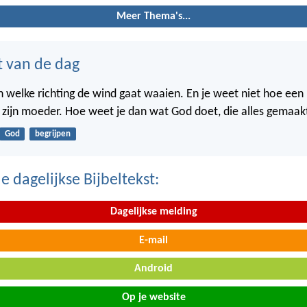
Meer Thema's...
t van de dag
in welke richting de wind gaat waaien. En je weet niet hoe een
n zijn moeder. Hoe weet je dan wat God doet, die alles gemaak
God
begrijpen
 dagelijkse Bijbeltekst:
Dagelijkse melding
E-mail
Android
Op je website