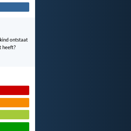
 kind ontstaat
t heeft?