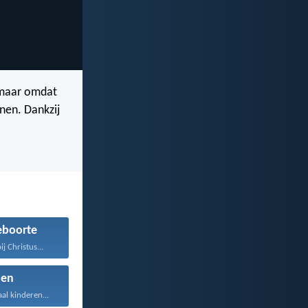
 maar omdat
nen. Dankzij
boorte
j Christus...
en
aal kinderen...