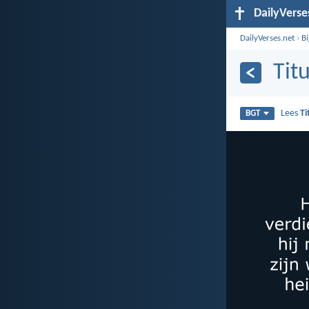
DailyVerse
DailyVerses.net
›
B
Tit
Lees
Ti
BGT