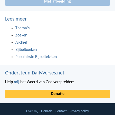
Met afbeelding
Lees meer
Thema's
Zoeken
Archief
Bijbelboeken
Populairste Bijbelteksten
Ondersteun DailyVerses.net
Help
mij
het Woord van God verspreiden:
Donatie
Over mij
Donatie
Contact
Privacy policy