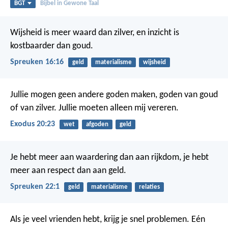
BGT
Bijbel in Gewone Taal
Wijsheid is meer waard dan zilver,
en inzicht is
kostbaarder dan goud.
Spreuken 16:16
geld
materialisme
wijsheid
Jullie mogen geen andere goden maken, goden van goud
of van zilver. Jullie moeten alleen mij vereren.
Exodus 20:23
wet
afgoden
geld
Je hebt meer aan waardering dan aan rijkdom,
je hebt
meer aan respect dan aan geld.
Spreuken 22:1
geld
materialisme
relaties
Als je veel vrienden hebt, krijg je snel problemen.
Eén