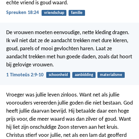
echte vriend is goud waard.
Spreuken 18:24
vriendschap
familie
De vrouwen moeten eenvoudige, nette kleding dragen.
Ik wil niet dat ze de aandacht trekken met dure kleren,
goud, parels of mooi gevlochten haren. Laat ze
aandacht trekken met hun goede daden, zoals dat hoort
bij gelovige vrouwen.
1 Timoteüs 2:9-10
schoonheid
aanbidding
materialisme
Vroeger was jullie leven zinloos. Want net als jullie
voorouders vereerden jullie goden die niet bestaan. God
heeft jullie daarvan bevrijd. Hij betaalde daar een hoge
prijs voor, die meer waard was dan zilver of goud. Want
hij liet zijn onschuldige Zoon sterven aan het kruis.
Christus stierf voor jullie, net als een lam dat geofferd