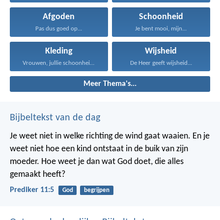
Afgoden
Schoonheid
Pas dus goed op...
Je bent mooi, mijn...
Kleding
Wijsheid
Vrouwen, jullie schoonheid wordt...
De Heer geeft wijsheid...
Meer Thema's...
Bijbeltekst van de dag
Je weet niet in welke richting de wind gaat waaien. En je
weet niet hoe een kind ontstaat in de buik van zijn
moeder. Hoe weet je dan wat God doet, die alles
gemaakt heeft?
Prediker 11:5
God
begrijpen