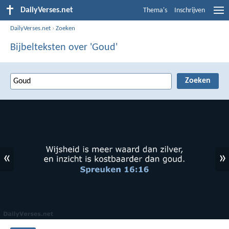
DailyVerses.net
Thema's
Inschrijven
DailyVerses.net
›
Zoeken
Bijbelteksten over 'Goud'
«
»