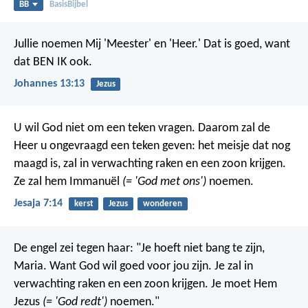
BB
BasisBijbel
Jullie noemen Mij 'Meester' en 'Heer.' Dat is goed, want
dat BEN IK ook.
Johannes 13:13
Jezus
U wil God niet om een teken vragen. Daarom zal de
Heer u ongevraagd een teken geven: het meisje dat nog
maagd is, zal in verwachting raken en een zoon krijgen.
Ze zal hem Immanuël
(= 'God met ons')
noemen.
Jesaja 7:14
kerst
Jezus
wonderen
De engel zei tegen haar: "Je hoeft niet bang te zijn,
Maria. Want God wil goed voor jou zijn. Je zal in
verwachting raken en een zoon krijgen. Je moet Hem
Jezus
(= 'God redt')
noemen."