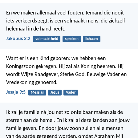
En we maken allemaal veel fouten. Iemand die nooit
iets verkeerds zegt, is een volmaakt mens, die zichzelf
helemaal in de hand heeft.
Jakobus 3:2
volmaaktheid
spreken
lichaam
Want er is een Kind geboren:
we hebben een
Koningszoon gekregen.
Hij zal als Koning heersen.
Hij
wordt Wijze Raadgever,
Sterke God, Eeuwige Vader en
Vredekoning genoemd.
Jesaja 9:5
Messias
Jezus
Vader
Ik zal je familie ná jou net zo ontelbaar maken als de
sterren aan de hemel. En Ik zal al deze landen aan jouw
familie geven. En door jouw zoon zullen alle mensen
van de aarde gezegend worden, omdat Abraham Mij