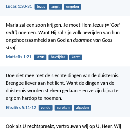
Lucas 1:30-31
Jezus
angst
engelen
Maria zal een zoon krijgen. Je moet Hem Jezus
(= 'God
redt')
noemen. Want Hij zal zijn volk bevrijden van hun
ongehoorzaamheid aan God
en daarmee van Gods
straf
.
Matteüs 1:21
Jezus
bevrijder
kerst
Doe niet mee met de slechte dingen van de duisternis.
Breng ze liever aan het licht. Want de dingen van de
duisternis worden stiekem gedaan – en ze zijn bijna te
erg om hardop te noemen.
Efeziërs 5:11-12
zonde
spreken
afgoden
Ook als U rechtspreekt, vertrouwen wij op U, Heer. Wij