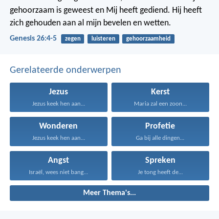
gehoorzaam is geweest en Mij heeft gediend. Hij heeft
zich gehouden aan al mijn bevelen en wetten.
Genesis 26:4-5
zegen
luisteren
gehoorzaamheid
Gerelateerde onderwerpen
Jezus
Kerst
Jezus keek hen aan...
Maria zal een zoon...
Wonderen
Profetie
Jezus keek hen aan...
Ga bij alle dingen...
Angst
Spreken
Israël, wees niet bang...
Je tong heeft de...
Meer Thema's...