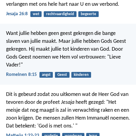
verlangen met ons hele hart naar U en uw verbond.
Jesaja 26:8
wet
rechtvaardigheid
begeerte
Want jullie hebben geen geest gekregen die bange
slaven van jullie maakt. Maar jullie hebben Gods Geest
gekregen. Hij maakt jullie tot kinderen van God. Door
Gods Geest noemen we Hem
vol vertrouwen
: "Lieve
Vader!"
Romeinen 8:15
angst
Geest
kinderen
Dit is gebeurd zodat zou uitkomen wat de Heer God van
tevoren door de profeet
Jesaja
heeft gezegd: "Het
meisje dat nog maagd is zal in verwachting raken en een
zoon krijgen. De mensen zullen Hem Immanuël noemen.
Dat betekent: 'God is met ons.' "
Matteüs 1:22-23
profetie
wonderen
Jezus