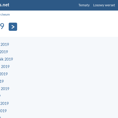
s.net
Tematy
Losowy werset
rciwum
9
 2019
 2019
nik 2019
 2019
 2019
019
 2019
9
 2019
2019