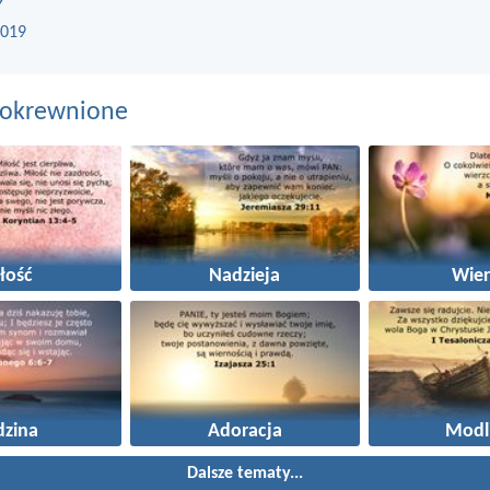
9
2019
pokrewnione
łość
Nadzieja
Wier
dzina
Adoracja
Modl
Dalsze tematy...