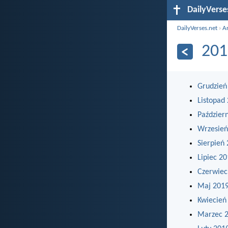
DailyVerse
DailyVerses.net
›
A
201
Grudzień
Listopad
Paździer
Wrzesień
Sierpień
Lipiec 2
Czerwiec
Maj 201
Kwiecień
Marzec 