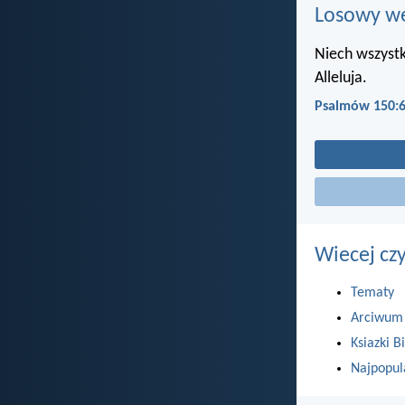
Losowy wer
Niech wszystk
Alleluja.
Psalmów 150:
Wiecej cz
Tematy
Arciwum
Ksiazki Bi
Najpopul