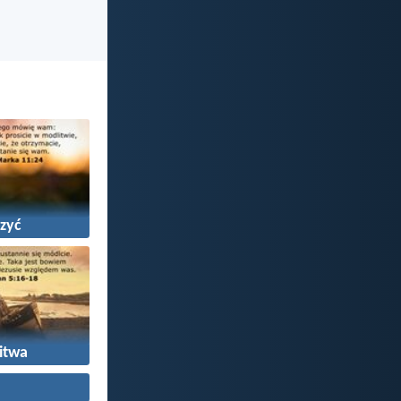
zyć
itwa