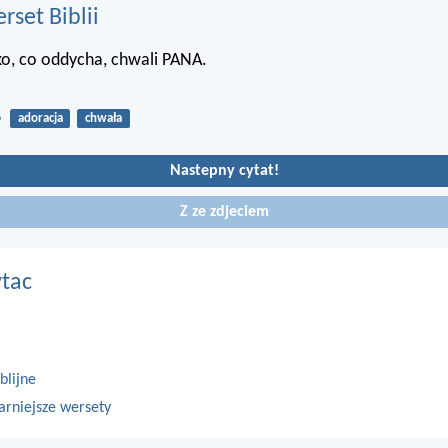
set Biblii
o, co oddycha, chwali PANA.
6
adoracja
chwała
Nastepny cytat!
Z ze zdjeciem
ytac
blijne
arniejsze wersety