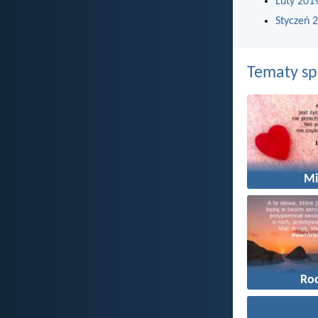
Luty 201
Styczeń 
Tematy s
Mi
Ro