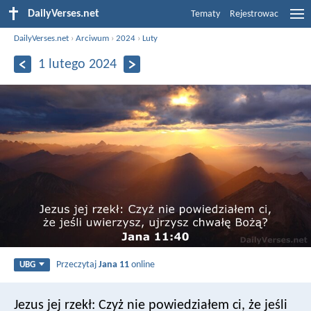
DailyVerses.net
Tematy
Rejestrowac
DailyVerses.net
›
Arciwum
›
2024
›
Luty
1 lutego 2024
Przeczytaj
Jana 11
online
UBG
Jezus jej rzekł: Czyż nie powiedziałem ci, że jeśli