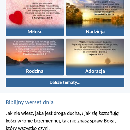
Miłość
Nadzieja
Rodzina
Adoracja
Dalsze tematy...
Biblijny werset dnia
Jak nie wiesz, jaka jest droga ducha,
i
jak
się kształtują
kości w łonie brzemiennej, tak nie znasz spraw Boga,
który wszystko czyni.