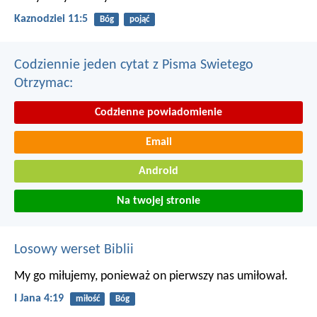
Kaznodziei 11:5
Bóg
pojąć
Codziennie jeden cytat z Pisma Swietego
Otrzymac:
Codzienne powiadomienie
Email
Android
Na twojej stronie
Losowy werset Biblii
My go miłujemy, ponieważ on pierwszy nas umiłował.
I Jana 4:19
miłość
Bóg