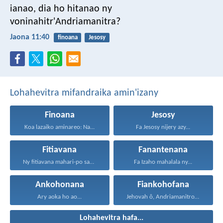
ianao, dia ho hitanao ny
voninahitr'Andriamanitra?
Jaona 11:40
finoana
Jesosy
Lohahevitra mifandraika amin'izany
Finoana
Jesosy
Koa lazaiko aminareo: Na...
Fa Jesosy nijery azy...
Fitiavana
Fanantenana
Ny fitiavana mahari-po sady...
Fa Izaho mahalala ny...
Ankohonana
Fiankohofana
Ary aoka ho ao...
Jehovah ô, Andriamanitro Hianao...
Lohahevitra hafa...