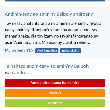
Andinin-teny ao amin'ny Baiboly androany
Toy ny tsy ahafantaranao ny amin'ny alehan'ny rivotra,
na ny amin'ny fitombon'ny taolana ao an-kibon'izay
manan'anaka, dia toy izany no tsy ahafantaranao ny
asan'Andriamanitra, Mpanao ny zavatra rehetra.
Mpitoriteny 11:5
Andriamanitra
mahatakatra
Te hahazo andin-teny ao amin'ny Baiboly
isan'andro :
Fampandrenesana isan'andro
Mailaka
Android