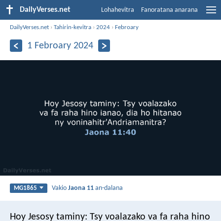
DailyVerses.net
Lohahevitra
Fanoratana anarana
DailyVerses.net
›
Tahirin-kevitra
›
2024
›
Febroary
1 Febroary 2024
Vakio
Jaona 11
an-dalana
MG1865
Hoy Jesosy taminy: Tsy voalazako va fa raha hino