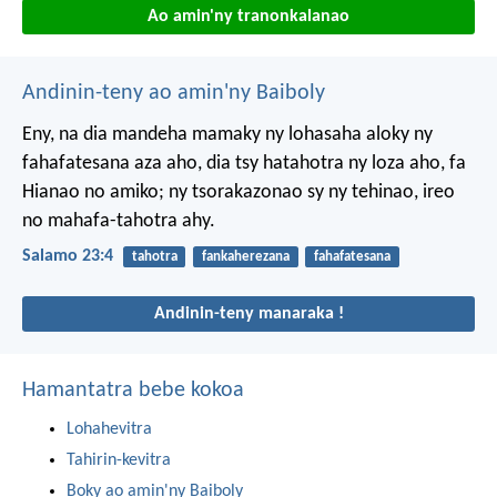
Ao amin'ny tranonkalanao
Andinin-teny ao amin'ny Baiboly
Eny, na dia mandeha mamaky
ny lohasaha aloky ny
fahafatesana aza aho,
dia tsy hatahotra ny loza aho,
fa
Hianao no amiko;
ny tsorakazonao sy ny tehinao,
ireo
no mahafa-tahotra ahy.
Salamo 23:4
tahotra
fankaherezana
fahafatesana
Andinin-teny manaraka !
Hamantatra bebe kokoa
Lohahevitra
Tahirin-kevitra
Boky ao amin'ny Baiboly