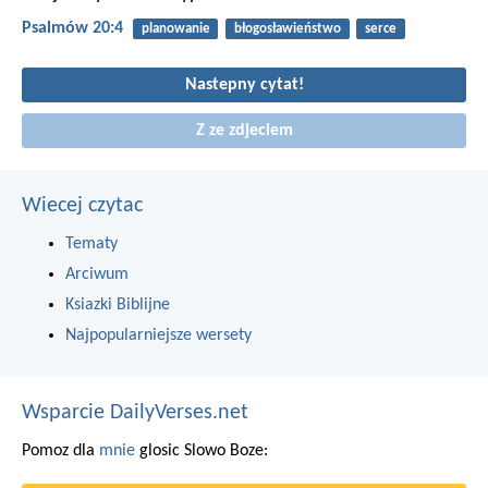
Psalmów 20:4
planowanie
błogosławieństwo
serce
Nastepny cytat!
Z ze zdjeciem
Wiecej czytac
Tematy
Arciwum
Ksiazki Biblijne
Najpopularniejsze wersety
Wsparcie DailyVerses.net
Pomoz dla
mnie
glosic Slowo Boze: