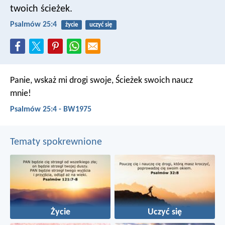
twoich ścieżek.
Psalmów 25:4
życie
uczyć się
Panie, wskaż mi drogi swoje,
Ścieżek swoich naucz
mnie!
Psalmów 25:4 - BW1975
Tematy spokrewnione
Życie
Uczyć się