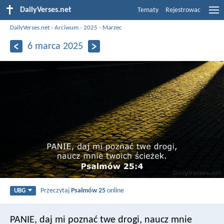
DailyVerses.net
Tematy
Rejestrowac
DailyVerses.net
›
Arciwum
›
2025
›
Marzec
6 marca 2025
Przeczytaj
Psalmów 25
online
UBG
PANIE, daj mi poznać twe drogi,
naucz mnie