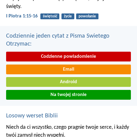
święty.
I Piotra 1:15-16
świętość
życie
powołanie
Codziennie jeden cytat z Pisma Swietego
Otrzymac:
Codzienne powiadomienie
Email
Android
Na twojej stronie
Losowy werset Biblii
Niech da ci
wszystko
, czego pragnie twoje serce,
i każdy
twój zamysł niech wypełni.