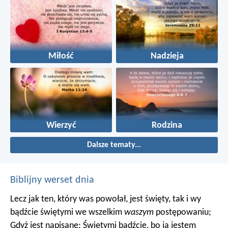
Miłość
Nadzieja
Wierzyć
Rodzina
Dalsze tematy...
Biblijny werset dnia
Lecz jak ten, który was powołał, jest święty, tak i wy
bądźcie świętymi we wszelkim
waszym
postępowaniu;
Gdyż jest napisane: Świętymi bądźcie, bo ja jestem