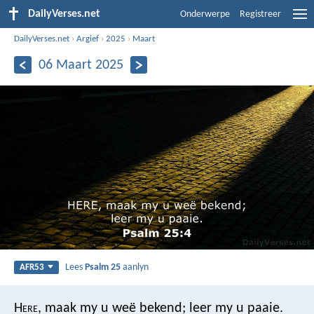
DailyVerses.net
Onderwerpe
Registreer
DailyVerses.net
›
Argief
›
2025
›
Maart
06 Maart 2025
Lees
Psalm 25
aanlyn
AFR53
H
ere
, maak my u weë bekend;
leer my u paaie.