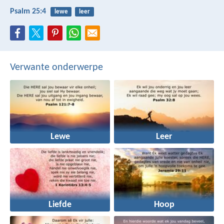
Psalm 25:4
lewe
leer
Verwante onderwerpe
Lewe
Leer
Liefde
Hoop