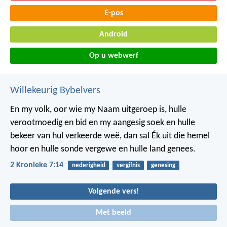
E-pos
Android
Op u webwerf
Willekeurig Bybelvers
En my volk, oor wie my Naam uitgeroep is, hulle
verootmoedig en bid en my aangesig soek en hulle
bekeer van hul verkeerde weë, dan sal Ék uit die hemel
hoor en hulle sonde vergewe en hulle land genees.
2 Kronieke 7:14
nederigheid
vergifnis
genesing
Volgende vers!
Met beeld