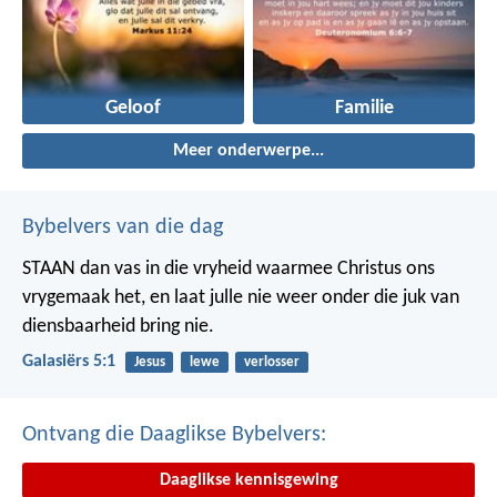
Geloof
Familie
Meer onderwerpe...
Bybelvers van die dag
STAAN dan vas in die vryheid waarmee Christus ons
vrygemaak het, en laat julle nie weer onder die juk van
diensbaarheid bring nie.
Galasiërs 5:1
Jesus
lewe
verlosser
Ontvang die Daaglikse Bybelvers:
Daaglikse kennisgewing