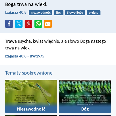
Boga trwa na wieki.
Izajasza 40:8
niezawodność
Bóg
Słowo Boże
piękno
Trawa usycha, kwiat więdnie,
ale słowo Boga naszego
trwa na wieki.
Izajasza 40:8 - BW1975
Tematy spokrewnione
Niezawodność
Bóg