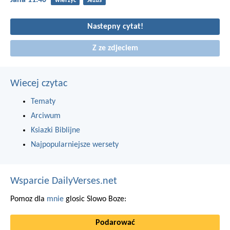
Jana 11:40
wierzyć
Jezus
Nastepny cytat!
Z ze zdjeciem
Wiecej czytac
Tematy
Arciwum
Ksiazki Biblijne
Najpopularniejsze wersety
Wsparcie DailyVerses.net
Pomoz dla
mnie
glosic Slowo Boze:
Podarować