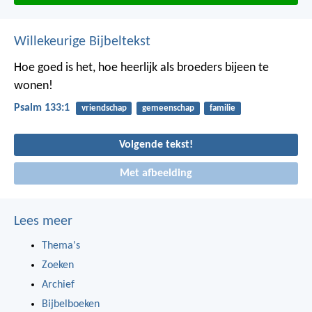
Willekeurige Bijbeltekst
Hoe goed is het, hoe heerlijk
als broeders bijeen te
wonen!
Psalm 133:1
vriendschap
gemeenschap
familie
Volgende tekst!
Met afbeelding
Lees meer
Thema's
Zoeken
Archief
Bijbelboeken