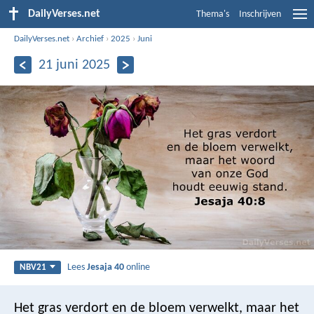
DailyVerses.net
Thema's
Inschrijven
DailyVerses.net
›
Archief
›
2025
›
Juni
21 juni 2025
Lees
Jesaja 40
online
NBV21
Het gras verdort en de bloem verwelkt,
maar het