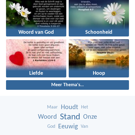
Woord van God
Schoonheid
Liefde
Hoop
Meer Thema's...
Houdt
Maar
Het
Stand
Woord
Onze
Eeuwig
God
Van