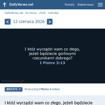
DailyVerses.net
Tematy
Rejestrowac
DailyVerses.net
›
Arciwum
›
2026
›
Czerwiec
12 czerwca 2026
Przeczytaj
I Piotra 3
online
BW1975
I któż wyrządzi wam co złego, jeżeli będziecie