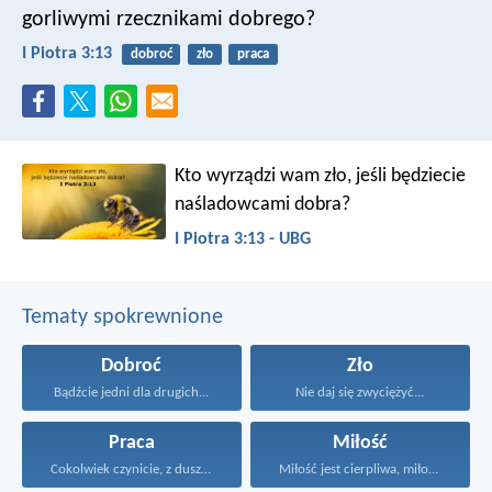
gorliwymi rzecznikami dobrego?
I Piotra 3:13
dobroć
zło
praca
Kto wyrządzi wam zło, jeśli będziecie
naśladowcami dobra?
I Piotra 3:13 - UBG
Tematy spokrewnione
Dobroć
Zło
Bądźcie jedni dla drugich...
Nie daj się zwyciężyć...
Praca
Miłość
Cokolwiek czynicie, z duszy...
Miłość jest cierpliwa, miłość...