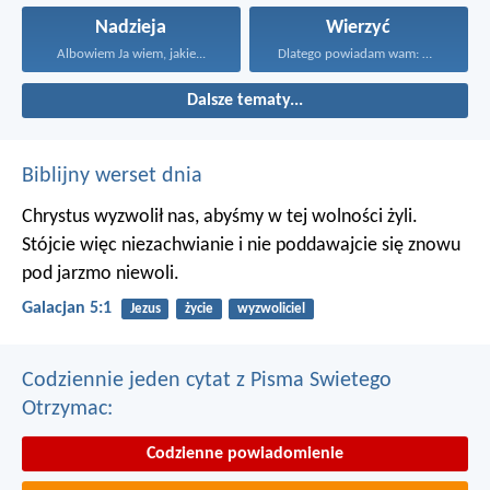
Nadzieja
Wierzyć
Albowiem Ja wiem, jakie...
Dlatego powiadam wam: Wszystko...
Dalsze tematy...
Biblijny werset dnia
Chrystus wyzwolił nas, abyśmy w tej wolności żyli.
Stójcie więc niezachwianie i nie poddawajcie się znowu
pod jarzmo niewoli.
Galacjan 5:1
Jezus
życie
wyzwoliciel
Codziennie jeden cytat z Pisma Swietego
Otrzymac:
Codzienne powiadomienie