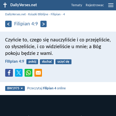
DailyVerses.net
Tematy
Rejestrowac
DailyVerses.net
›
Ksiazki Biblijne
›
Filipian
›
4
Filipian 4:9
Czyńcie to, czego się nauczyliście i co przejęliście,
co słyszeliście, i co widzieliście u mnie; a Bóg
pokoju będzie z wami.
Filipian 4:9
pokój
słuchać
uczyć się
Przeczytaj
Filipian 4
online
BW1975