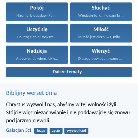
Pokój
Słuchać
Niech ci błogosławi Pan...
Wiedzcie to, umiłowani bracia...
Uczyć się
Miłość
Pouczę ciebie i wskażę...
Miłość jest cierpliwa, miłość...
Nadzieja
Wierzyć
Albowiem Ja wiem, jakie...
Dlatego powiadam wam: Wszystko...
Dalsze tematy...
Biblijny werset dnia
Chrystus wyzwolił nas, abyśmy w tej wolności żyli.
Stójcie więc niezachwianie i nie poddawajcie się znowu
pod jarzmo niewoli.
Galacjan 5:1
Jezus
życie
wyzwoliciel