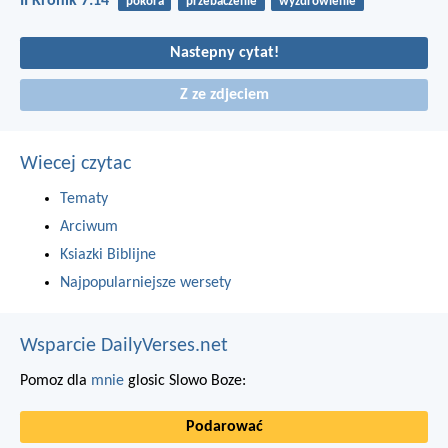
II Kronik 7:14
pokora
przebaczenie
wyzdrowienie
Nastepny cytat!
Z ze zdjeciem
Wiecej czytac
Tematy
Arciwum
Ksiazki Biblijne
Najpopularniejsze wersety
Wsparcie DailyVerses.net
Pomoz dla
mnie
glosic Slowo Boze:
Podarować