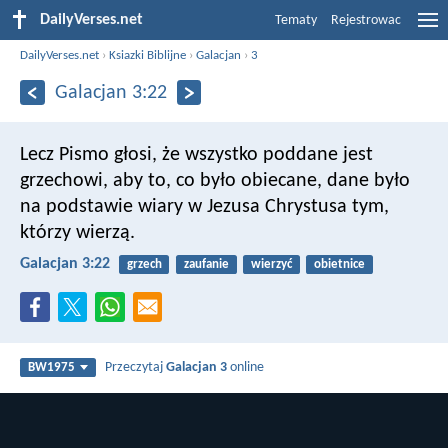
DailyVerses.net
Tematy
Rejestrowac
DailyVerses.net
›
Ksiazki Biblijne
›
Galacjan
›
3
Galacjan 3:22
Lecz Pismo głosi, że wszystko poddane jest
grzechowi, aby to, co było obiecane, dane było
na podstawie wiary w Jezusa Chrystusa tym,
którzy wierzą.
Galacjan 3:22
grzech
zaufanie
wierzyć
obietnice
Przeczytaj
Galacjan 3
online
BW1975