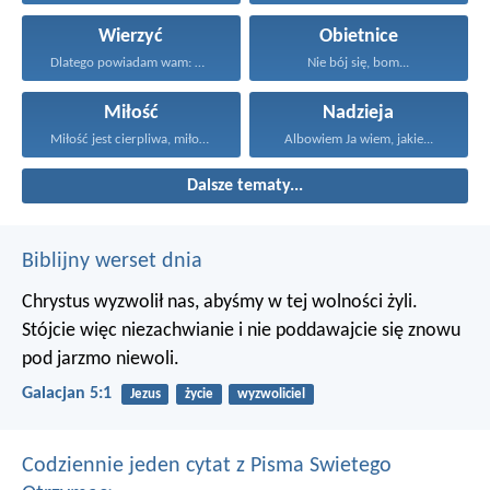
Wierzyć
Obietnice
Dlatego powiadam wam: Wszystko...
Nie bój się, bom...
Miłość
Nadzieja
Miłość jest cierpliwa, miłość...
Albowiem Ja wiem, jakie...
Dalsze tematy...
Biblijny werset dnia
Chrystus wyzwolił nas, abyśmy w tej wolności żyli.
Stójcie więc niezachwianie i nie poddawajcie się znowu
pod jarzmo niewoli.
Galacjan 5:1
Jezus
życie
wyzwoliciel
Codziennie jeden cytat z Pisma Swietego