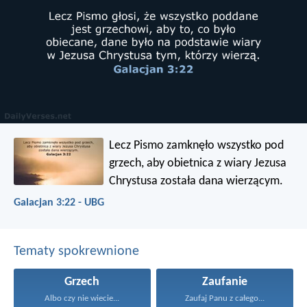
Lecz Pismo zamknęło wszystko pod
grzech, aby obietnica z wiary Jezusa
Chrystusa została dana wierzącym.
Galacjan 3:22 - UBG
Tematy spokrewnione
Grzech
Zaufanie
Albo czy nie wiecie...
Zaufaj Panu z całego...