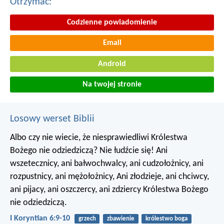
Otrzymac:
Codzienne powiadomienie
Email
Android
Na twojej stronie
Losowy werset Biblii
Albo czy nie wiecie, że niesprawiedliwi Królestwa
Bożego nie odziedziczą? Nie łudźcie się! Ani
wszetecznicy, ani bałwochwalcy, ani cudzołożnicy, ani
rozpustnicy, ani mężołożnicy, Ani złodzieje, ani chciwcy,
ani pijacy, ani oszczercy, ani zdziercy Królestwa Bożego
nie odziedziczą.
I Koryntian 6:9-10
grzech
zbawienie
królestwo boga